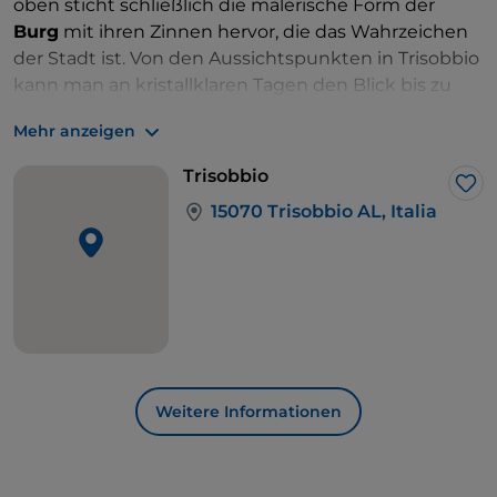
oben sticht schließlich die malerische Form der
Burg
mit ihren Zinnen hervor, die das Wahrzeichen
der Stadt ist. Von den Aussichtspunkten in Trisobbio
kann man an kristallklaren Tagen den Blick bis zu
den Alpengipfeln streifen lassen.
Mehr anzeigen
Rund um den alten Kern des Dorfes wechseln sich
die Rebsorten des
Dolcetto d'Ovada mit den
Trisobbio
Haselnusshainen
und den Wäldern ab, die der
Lik
15070 Trisobbio AL, Italia
Landschaft ihr Grün verleihen. In der
Herbstsaison gibt es die hochwertigen weißen
Trüffel
im Überfluss, die in den piemontesischen
Rezepten der Tagliolini und Risottos die
Hauptrolle spielen.
Weitere Informationen