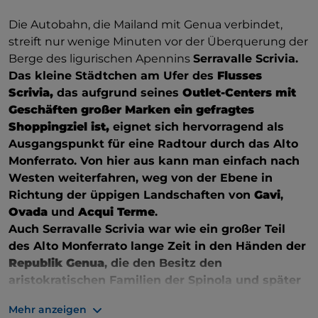
Die Autobahn, die Mailand mit Genua verbindet,
streift nur wenige Minuten vor der Überquerung der
Berge des ligurischen Apennins
Serravalle Scrivia.
Das kleine Städtchen am Ufer des
Flusses
Scrivia,
das aufgrund seines
Outlet-Centers mit
Geschäften großer Marken ein gefragtes
Shoppingziel ist,
eignet sich hervorragend als
Ausgangspunkt für eine Radtour durch das Alto
Monferrato. Von hier aus kann man einfach nach
Westen weiterfahren, weg von der Ebene in
Richtung der üppigen Landschaften von
Gavi
,
Ovada
und
Acqui Terme
.
Auch Serravalle Scrivia war wie ein großer Teil
des Alto Monferrato lange Zeit in den Händen der
Republik Genua
, die den Besitz den
aristokratischen Familien der Spinola und später
den Doria anvertraute.
Mehr anzeigen
Dieses Gebiet war jedoch bereits in der Römerzeit