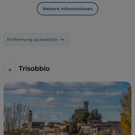
Schiffswerften lieferten.
Weitere Informationen
Entlang der gesamten Strecke zeichnet sich Ovada
am Horizont ab und wartet ungeduldig auf den
Reisenden, um seine Geschichte zu erzählen. Sein
historischer Ortskern mit der dreieckigen Form liegt
Entfernung auswählen
dort, wo der
Fluss Stura
auf den
Fluss Orba
trifft. Ein
Spaziergang durch das Städtchen könnte direkt an
der
Piazza Castello
beginnen, dem letzten
Außenposten vor dem Zusammenfluss der beiden
Trisobbio
Flüsse. Von hier aus gehen die weißen Stufen der
Via Roma
hinauf, die bis zur
Kirche Nostra Signora
Assunta
, der Pfarrkirche der Stadt, führen.
Die Werkstätten und kleinen Geschäfte im Zentrum
von Ovada, das von einem Labyrinth von Gassen
umgeben ist, die wiederum an den
architektonischen Stil der ligurischen Dörfer
erinnern, bewahren die authentische Seele des
Ortes, die man in seinen gastronomischen