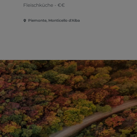
Fleischküche - €€
Piemonte, Monticello d'Alba
Piemonte, 