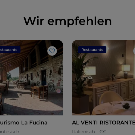
Wir empfehlen
staurants
Restaurants
Like
turismo La Fucina
AL VENTI RISTORANT
ntesisch
Italienisch - €€