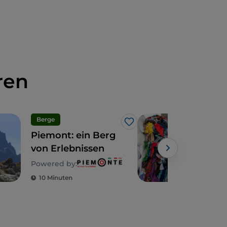
ren
Berge
Made
Like
Piemont: ein Berg
Die 
von Erlebnissen
das
Ital
Powered by:
Powe
10 Minuten
2 M