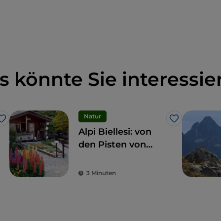
s könnte Sie interessie
Natur
Like
Like
Alpi Biellesi: von
den Pisten von
Bielmonte bis zum
Monte Sacro di
3 Minuten
Oropa