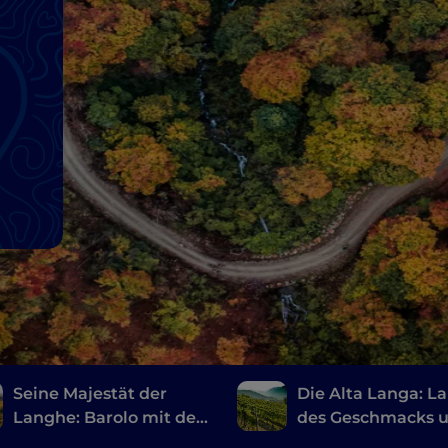
Seine Majestät der
Die Alta Langa: L
Langhe: Barolo mit der
des Geschmacks 
Vespa
unberührter