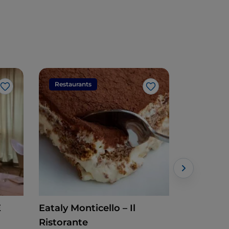
Restaurants
Restaura
Like
Like
E
Eataly Monticello – Il
La Bursc
Ristorante
Piemontesi