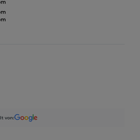
 pm
 pm
 pm
lt von: