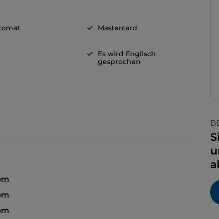
tomat
Mastercard
Es wird Englisch
gesprochen
B
S
u
a
 pm
 pm
 pm