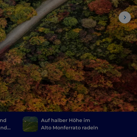
and
Auf halber Höhe im
und
Alto Monferrato radeln