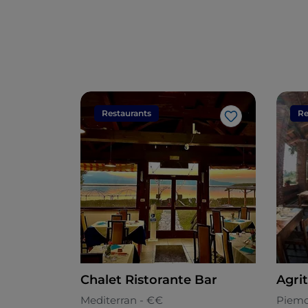
Restaurants
Re
Like
Chalet Ristorante Bar
Agri
Mediterran - €€
Piemo