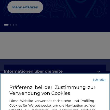
Mehr erfahren
Informationen über die Seite
Schließen
Nützliche Links
Präferenz bei der Zustimmung zur
Verwendung von Cookies
Login
Diese Website verwendet technische und Profiling-
Cookies für Werbezwecke, um die Navigation auf der
Bleiben wir in Kontakt