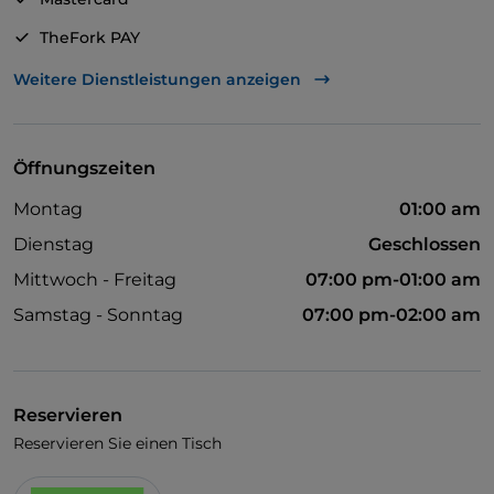
TheFork PAY
UnionPay über TheFork PAY
Weitere Dienstleistungen anzeigen
Visa
Behindertengerechter Zugang
Öffnungszeiten
Haustiere erlaubt
Montag
01:00 am
Behindertengerechtes Badezimmer
Dienstag
Geschlossen
Cocktail
Mittwoch - Freitag
07:00 pm-01:00 am
Es wird Englisch gesprochen
Samstag - Sonntag
07:00 pm-02:00 am
Kindermenü
Fußballspiele
Reservieren
Raucherbereich
Reservieren Sie einen Tisch
WLAN