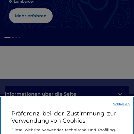
Lombardei
Mehr erfahren
Informationen über die Seite
Schließen
Nützliche Links
Präferenz bei der Zustimmung zur
Verwendung von Cookies
Login
Diese Website verwendet technische und Profiling-