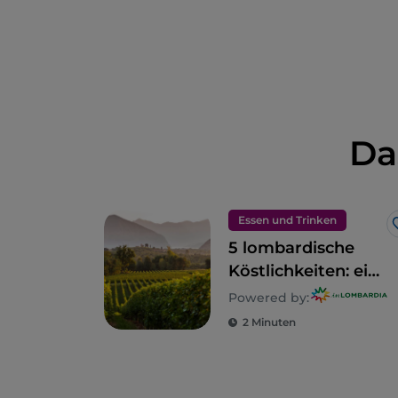
Da
Essen und Trinken
5 lombardische
Köstlichkeiten: ein
Gebiet zum
Powered by:
Genießen
2 Minuten