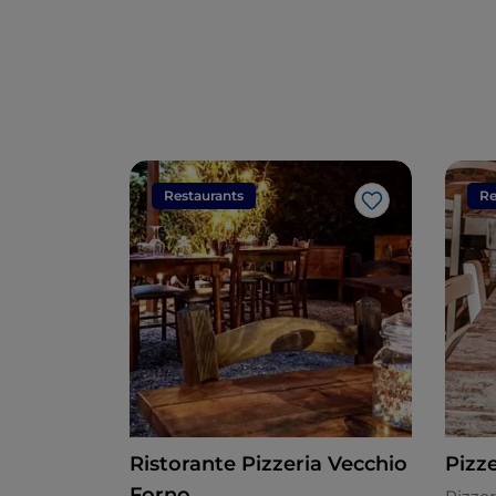
Restaurants
Re
Like
Ristorante Pizzeria Vecchio
Pizze
Forno