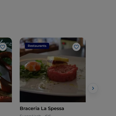
Restaurants
Restaura
Like
Like
Braceria La Spessa
Wiener H