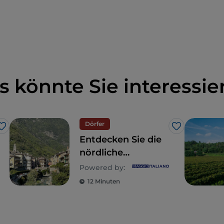
s könnte Sie interessie
Dörfer
Like
Like
Entdecken Sie die
nördliche
Lombardei –
Powered by:
Bellano, Chiavenna
12 Minuten
und Almenno San
Bartolomeo