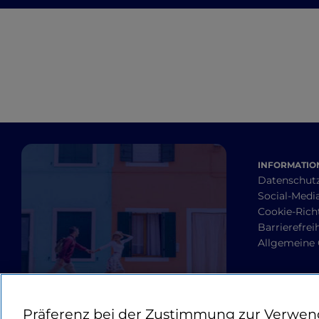
INFORMATION
Datenschut
Social-Media
Cookie-Richt
Barrierefrei
Allgemeine
Präferenz bei der Zustimmung zur Verwen