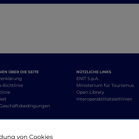
Provinz Pavia
Geschichte, Kuns
Zeit
EN ÜBER DIE SEITE
NÜTZLICHE LINKS
zerklärung
ENIT S.p.A.
-Richtlinie
Ministerium für Tourismus
linie
Open Library
heit
Interoperabilitätsleitlinien
 Geschäftsbedingungen
BLEIBEN WIR IN KONTAKT
dung von Cookies