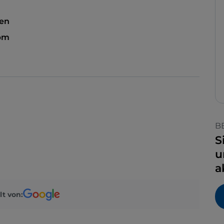
sen
 pm
B
S
u
a
lt von: