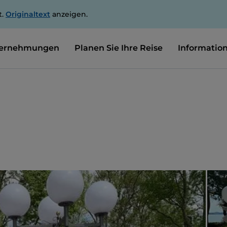
t.
Originaltext
anzeigen.
ernehmungen
Planen Sie Ihre Reise
Informatio