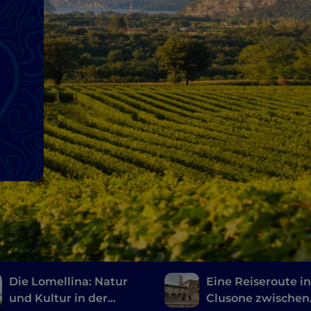
Die Lomellina: Natur
Eine Reiseroute i
und Kultur in der
Clusone zwischen