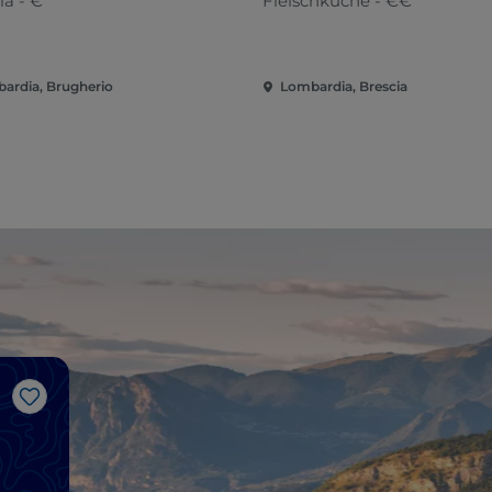
ia - €
Fleischküche - €€
ardia, Brugherio
Lombardia, Brescia
Like