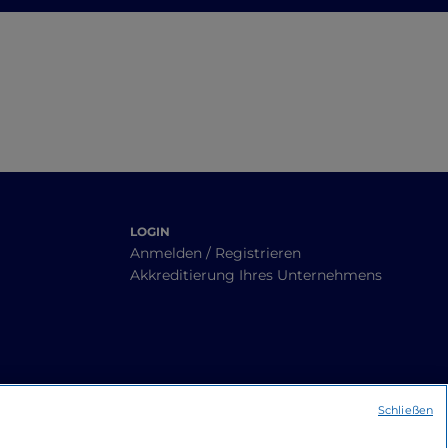
t und
Gegenwart: Die Route
der Mühlen in der
Umgebung von
Bergamo und Brescia
LOGIN
Anmelden / Registrieren
Akkreditierung Ihres Unternehmens
Schließen