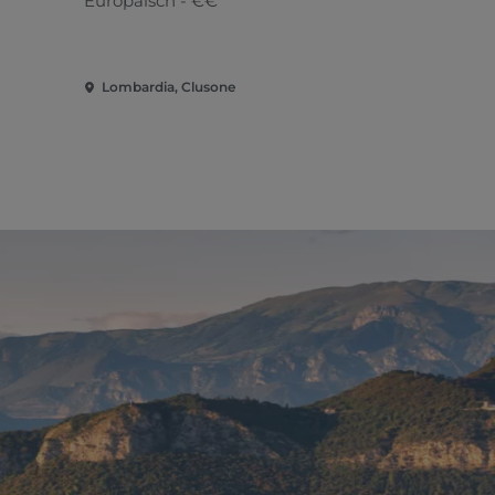
Europäisch - €€
Fleischküc
Lombardia, Clusone
Lombardia