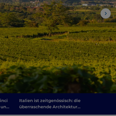
inci
Italien ist zeitgenössisch: die
 und
überraschende Architektur
 des
von Bozen bis Rom