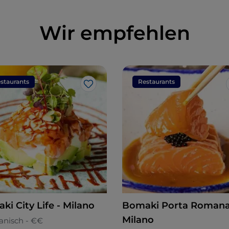
Wir empfehlen
staurants
Restaurants
Like
ki City Life - Milano
Bomaki Porta Romana
Milano
ianisch - €€