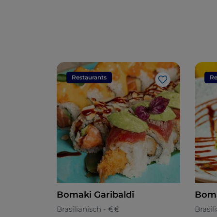
Restaurants
Re
Like
Bomaki Garibaldi
Boma
Brasilianisch - €€
Brasil