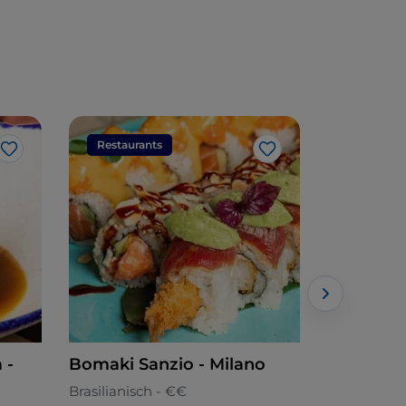
Restaurants
Restaura
Like
Like
 -
Bomaki Sanzio - Milano
Bomaki F
Brasilianisch - €€
Brasilianisc