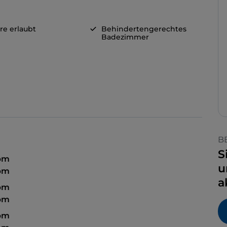
re erlaubt
Behindertengerechtes
Badezimmer
B
S
 pm
u
 pm
a
 pm
 pm
 pm