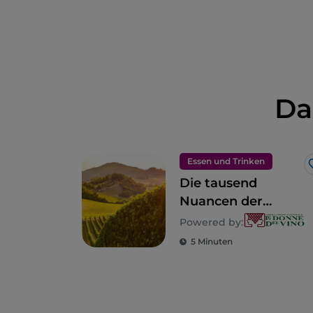
Da
Essen und Trinken
Die tausend
Nuancen der
Lombardei
Powered by:
5 Minuten