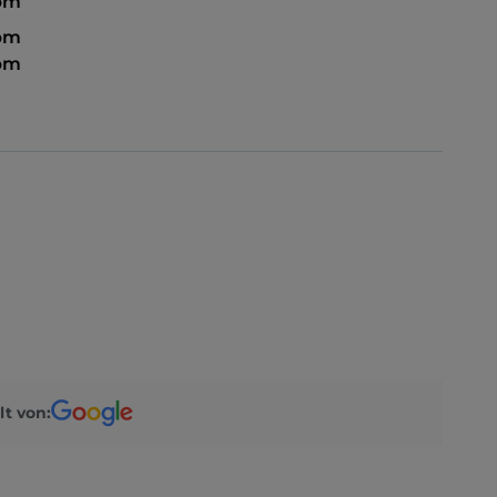
 pm
 pm
 pm
lt von: