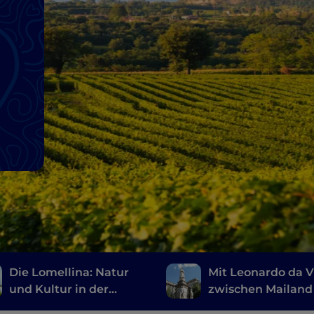
Die Lomellina: Natur
Mit Leonardo da V
und Kultur in der
zwischen Mailand
Provinz Pavia
den Landschaften