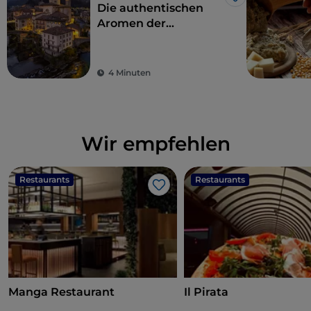
Like
Die authentischen
Aromen der
bergamaskischen
Küche im Val
Brembana
4 Minuten
Wir empfehlen
Restaurants
Restaurants
Like
Manga Restaurant
Il Pirata