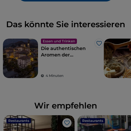
Das könnte Sie interessieren
Essen und Trinken
Like
Die authentischen
Aromen der
bergamaskischen
Küche im Val
Brembana
4 Minuten
Wir empfehlen
Restaurants
Restaurants
Like