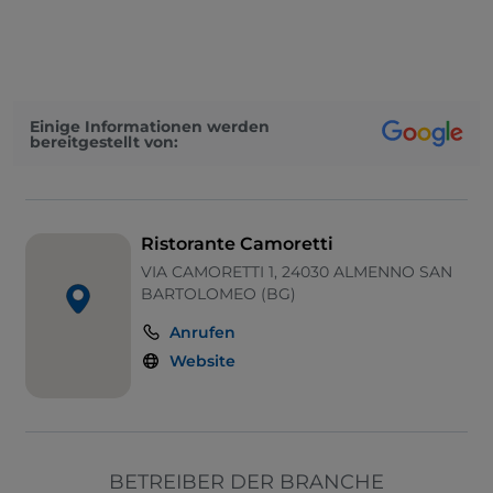
Mastercard
Kindermenü
Nichtraucher
Einige Informationen werden
bereitgestellt von:
Parkplatz
Tische im Außenbereich
Visa
Ristorante Camoretti
WLAN
VIA CAMORETTI 1, 24030 ALMENNO SAN
BARTOLOMEO (BG)
Anrufen
Website
BETREIBER DER BRANCHE