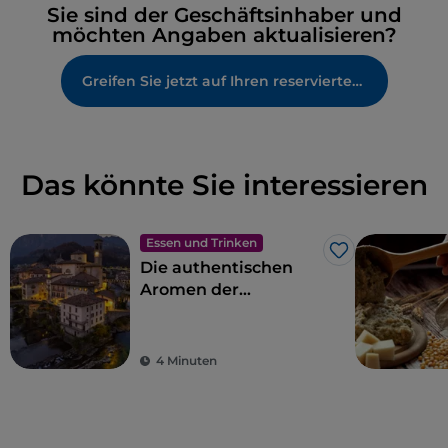
Sie sind der Geschäftsinhaber und
möchten Angaben aktualisieren?
Greifen Sie jetzt auf Ihren reservierten Bereich zu
Das könnte Sie interessieren
Essen und Trinken
Like
Die authentischen
Aromen der
bergamaskischen
Küche im Val
Brembana
4 Minuten