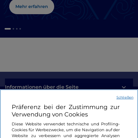
Mehr erfahren
Informationen über die Seite
Schließen
Nützliche Links
Präferenz bei der Zustimmung zur
Verwendung von Cookies
Login
Diese Website verwendet technische und Profiling-
Cookies für Werbezwecke, um die Navigation auf der
Bleiben wir in Kontakt
Website zu verbessern und aggregierte Analysen