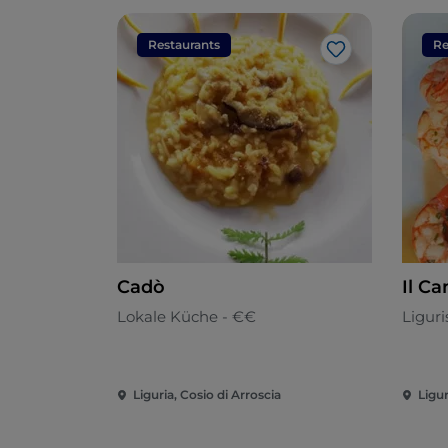
Restaurants
Re
Like
Cadò
Il C
Lokale Küche - €€
Liguri
Liguria, Cosio di Arroscia
Ligu