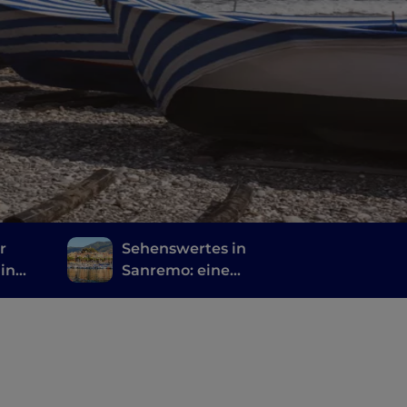
r
Sehenswertes in
 in
Sanremo: eine
fünftägige Reiseroute
zur Erkundung der
Stadt während des
Festivals