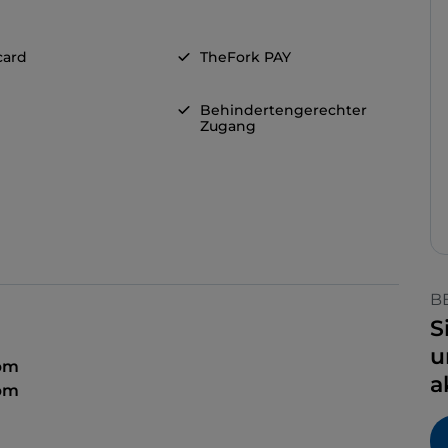
card
TheFork PAY
Behindertengerechter
Zugang
B
S
u
 pm
a
 pm