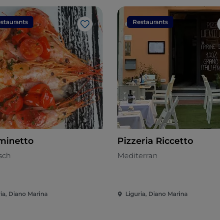
staurants
Restaurants
Like
aminetto
Pizzeria Riccetto
sch
Mediterran
ria, Diano Marina
Liguria, Diano Marina