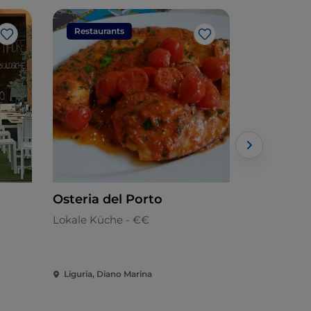
Restaurants
Restaura
Like
Like
Osteria del Porto
Molì
Lokale Küche - €€
Fischküche
Liguria, Diano Marina
Liguria, Di