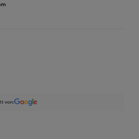
 pm
lt von: