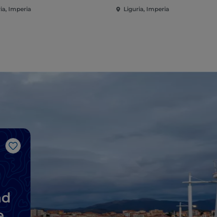
ia, Imperia
Liguria, Imperia
Like
nd
e