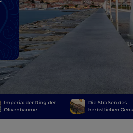
Imperia: der Ring der
Die Straßen des
Olivenbäume
herbstlichen Gen
in Ligurien