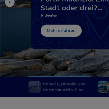
Stadt oder drei?
Viele
Ligurien
Mehr erfahren
Imperia, Oneglia und
Porto Maurizio. Eine
Stadt oder drei? Viele