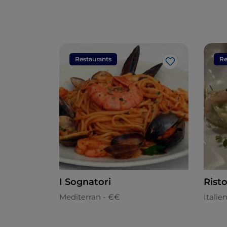
Restaurants
Re
Like
I Sognatori
Rist
Mediterran - €€
Italie