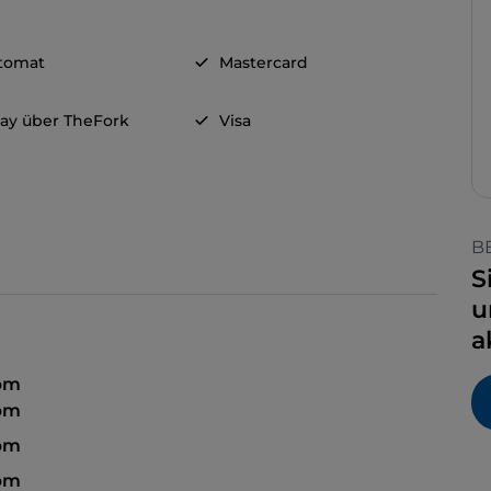
tomat
Mastercard
ay über TheFork
Visa
B
S
u
a
 pm
 pm
 pm
 pm