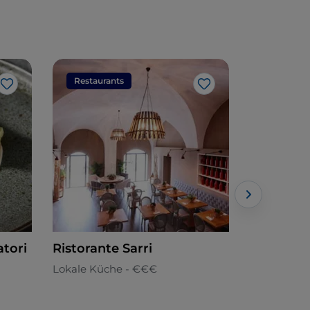
Restaurants
Restaura
Like
Like
atori
Ristorante Sarri
A_Grillo 
Lokale Küche - €€€
Fischküche