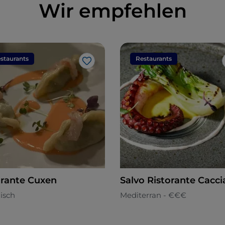
Wir empfehlen
staurants
Restaurants
Like
orante Cuxen
Salvo Ristorante Cacci
nisch
Mediterran - €€€