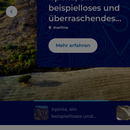
beispielloses und
überraschendes
Reiseziel
Avellino
Mehr erfahren
Irpinia, ein
beispielloses und
überraschendes