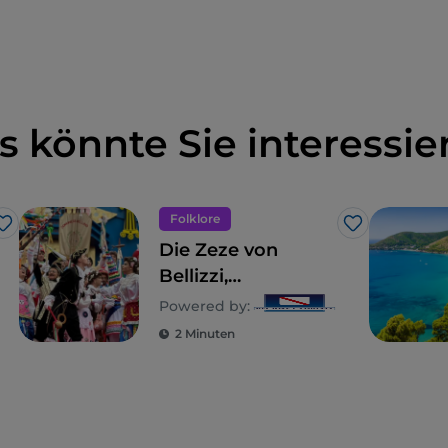
s könnte Sie interessie
Folklore
Like
Like
Die Zeze von
Bellizzi,
Montemiletto,
Powered by:
Cesinali und
2 Minuten
Mercogliano:
Volkstheater und
kulturelles Erbe