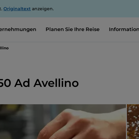
t.
Originaltext
anzeigen.
ernehmungen
Planen Sie Ihre Reise
Informatio
llino
50 Ad Avellino