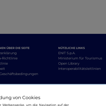
Mezzogiorno auf
eigene Art
EN ÜBER DIE SEITE
NÜTZLICHE LINKS
zerklärung
ENIT S.p.A.
-Richtlinie
Ministerium für Tourismus
linie
Open Library
heit
Interoperabilitätsleitlinien
 Geschäftsbedingungen
BLEIBEN WIR IN KONTAKT
dung von Cookies
ür Werbezwecke, um die Navigation auf der