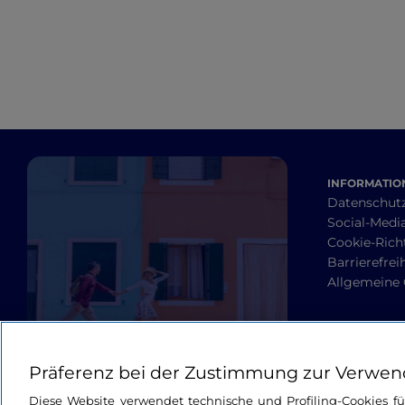
Reiseziel
INFORMATION
Datenschut
Social-Media
Cookie-Richt
Barrierefrei
Allgemeine
Präferenz bei der Zustimmung zur Verwen
Diese Website verwendet technische und Profiling-Cookies f