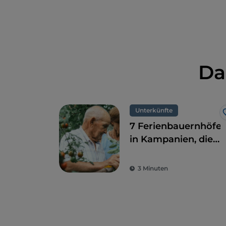
Da
Unterkünfte
7 Ferienbauernhöfe
in Kampanien, die
eine perfekte
Kombination aus
3 Minuten
ökologischer
Nachhaltigkeit und
Geschmack bieten