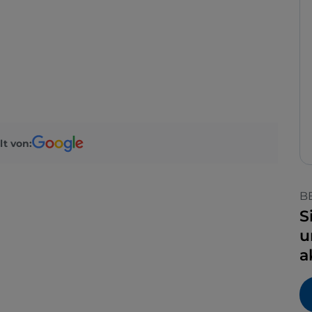
lt von:
B
S
u
a