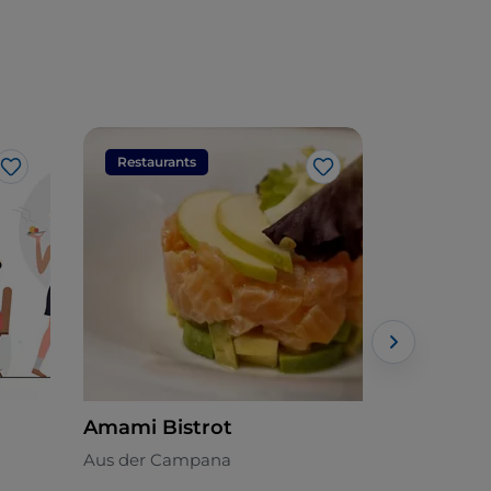
Restaurants
Restaura
Like
Like
Amami Bistrot
Dejavu W
Restaura
Aus der Campana
Fleischküc