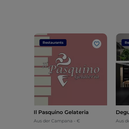
Restaurants
Re
Like
Il Pasquino Gelateria
Degu
Aus der Campana - €
Aus d