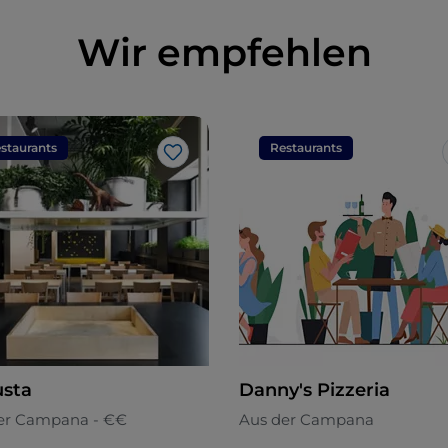
Wir empfehlen
staurants
Restaurants
Like
sta
Danny's Pizzeria
er Campana - €€
Aus der Campana