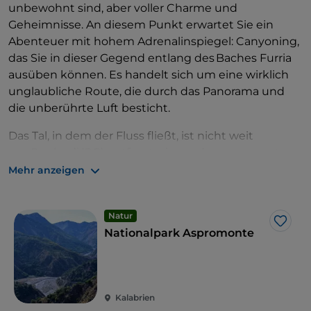
unbewohnt sind, aber voller Charme und
Geheimnisse. An diesem Punkt erwartet Sie ein
Abenteuer mit hohem Adrenalinspiegel: Canyoning,
das Sie in dieser Gegend entlang des Baches Furria
ausüben können. Es handelt sich um eine wirklich
unglaubliche Route, die durch das Panorama und
die unberührte Luft besticht.
Das Tal, in dem der Fluss fließt, ist nicht weit
von Roghudi (RC) entfernt, einem der sogenannten
„Geisterdörfer“, in denen die Zeit stehen geblieben
Mehr anzeigen
zu sein scheint. Man kann in die mediterrane
Macchia eintauchen und die Schlucht des Flusses
Natur
erreichen, um drei wirklich spektakuläre Wasserfälle
Like
Nationalpark Aspromonte
zu bewundern. Canyoning entlang des Baches
Furria ist im Sommer empfehlenswert, aber wenn
die Temperatur und das Wetter es zulassen, kann es
von April bis November praktiziert werden, natürlich
Kalabrien
gut ausgestattet und mit Neoprenanzug.