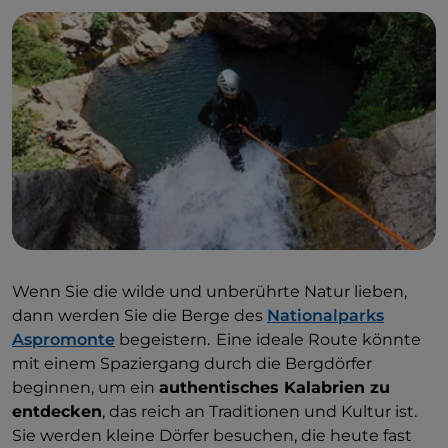
Canyoning im Nationalpark Pollino
kann in
Papasidero im Wildbach Castiglione praktiziert
werden, einer außergewöhnlichen natürlichen
Umgebung mit Rutschen, Wasserfällen und einem
Wasserfall von 33 Metern. Ebenfalls im Nationalpark
Pollino können Sie Canyoning in der Gruppe
erleben, indem Sie von Laino Borgo aus den
Wildbach Iannello, einen Nebenfluss des Flusses Lao,
durchqueren. Auch hier erhalten Sie die notwendige
technische Ausrüstung, um die Strecke sicher zu
bewältigen. Es erwarten Sie kristallklare
Wasserbecken, rauschende Wasserfälle und eine
Wenn Sie die wilde und unberührte Natur lieben,
atemberaubend schöne Landschaft.
Spaß ist
dann werden Sie die Berge des
Nationalparks
garantiert
, während Sie auf den Felsen rutschen
Aspromonte
begeistern. Eine ideale Route könnte
oder in das kühle Wasser des Baches eintauchen.
mit einem Spaziergang durch die Bergdörfer
beginnen, um ein
authentisches Kalabrien zu
entdecken
, das reich an Traditionen und Kultur ist.
Sie werden kleine Dörfer besuchen, die heute fast