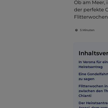
Ob am Meer, in
der perfekte 
Flitterwochen
5 Minuten
Inhaltsve
In Verona für e
Heiratsantrag
Eine Gondelfahrt
zu sagen
Flitterwochen in
zwischen den T
Chianti
Der Heiratsantra
Aranci, dem rom