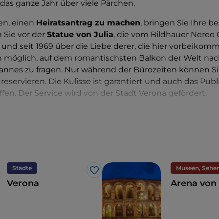
das ganze Jahr über viele Pärchen.
en, einen
Heiratsantrag zu machen
, bringen Sie Ihre b
 Sie vor der
Statue von Julia
, die vom Bildhauer Nereo 
und seit 1969 über die Liebe derer, die hier vorbeikomm
ch möglich, auf dem romantischsten Balkon der Welt nac
Mannes zu fragen. Nur während der Bürozeiten können Si
reservieren. Die Kulisse ist garantiert und auch das Pub
offen. Der Service wird von der Stadt Verona gefördert.
 schöner und charakteristischer Ort in der Stadt, um ein
e
Arena von Verona
. Wenn Sie sich also in Italien befind
mmer eine gute Idee: Sie ist mit Hochgeschwindigkeitsz
unden, aber auch dank des Flughafens Catullo leicht z
Städte
Like
Verona
Arena von