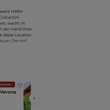
essere Hälfte
Costantini
en, wacht. In
h der Hand Ihrer
e diese Location
likum: Der Hof
en Heiratsantrag
en, ist eine Reise
ügen gut an das
u erreichen.
Museen, Sehenswürdigkeiten und Denkmäler
Museen, Sehenswürdigkeiten und Denkmäler
Like
Like
 Verona
Das Haus der
Julia