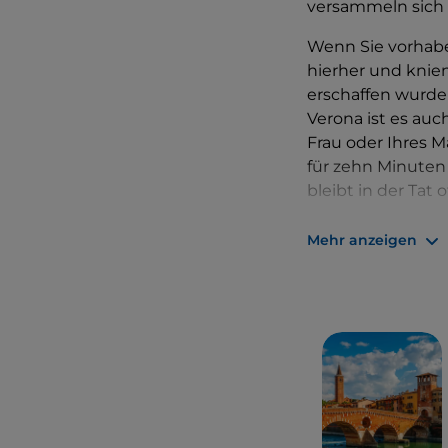
versammeln sich 
Wenn Sie vorhab
hierher und knien
erschaffen wurde 
Verona ist es au
Frau oder Ihres 
für zehn Minuten 
bleibt in der Tat 
Ein weiterer sehr
Mehr anzeigen
zu machen, ist di
in diese Stadt i
ganze Land angeb