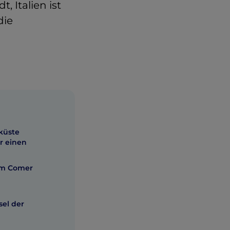
 Italien ist
die
küste
ür einen
em Comer
sel der