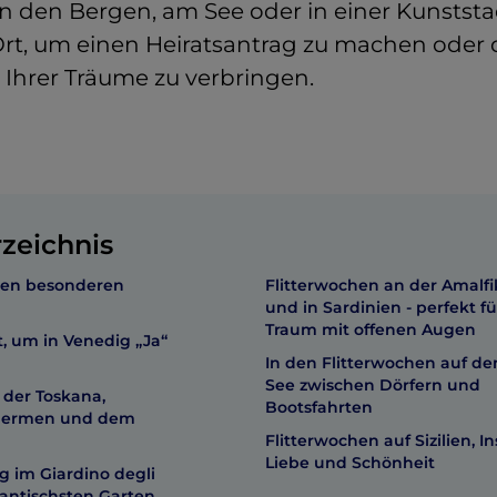
 den Bergen, am See oder in einer Kunststadt,
Ort, um einen Heiratsantrag zu machen oder 
 Ihrer Träume zu verbringen.
rzeichnis
inen besonderen
Flitterwochen an der Amalfi
und in Sardinien - perfekt f
Traum mit offenen Augen
, um in Venedig „Ja“
In den Flitterwochen auf d
See zwischen Dörfern und
 der Toskana,
Bootsfahrten
hermen und dem
Flitterwochen auf Sizilien, In
Liebe und Schönheit
g im Giardino degli
antischsten Garten