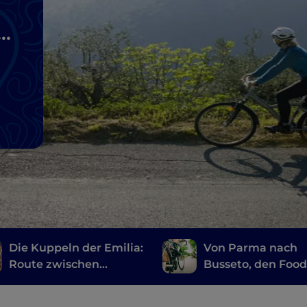
Die Kuppeln der Emilia:
Von Parma nach
Route zwischen
Busseto, den Food
Kirchen, Basiliken und
Valley-Bike-Radw
Kathedralen
entlang