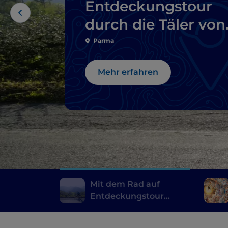
Entdeckungstour
durch die Täler von
Parma
Parma
Mehr erfahren
Mit dem Rad auf
Entdeckungstour
durch die Täler von
Parma