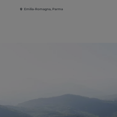
Emilia-Romagna, Parma
Emilia-Rom