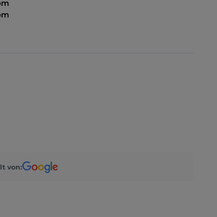
 pm
 pm
lt von: