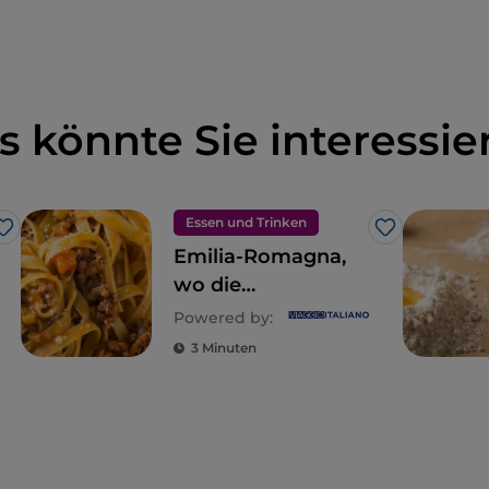
s könnte Sie interessie
Essen und Trinken
Like
Like
Emilia-Romagna,
wo die
Gastronomie ein
Powered by:
Reich der Sinne ist
3 Minuten