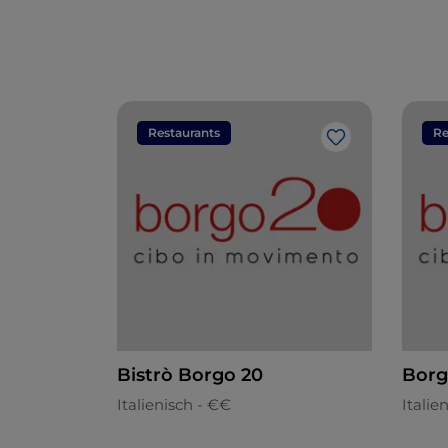
Restaurants
Re
Like
Bistrò Borgo 20
Borg
Italienisch - €€
Italie