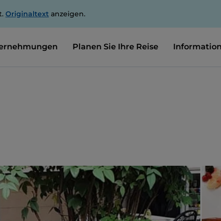
t.
Originaltext
anzeigen.
ernehmungen
Planen Sie Ihre Reise
Informatio