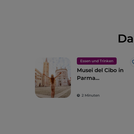
Da
Essen und Trinken
Musei del Cibo in
Parma
(Gastronomie-
Museen)
2 Minuten