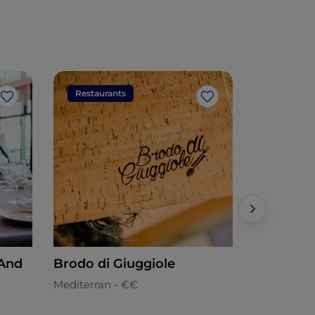
Restaurants
Restaura
Like
Like
 And
Brodo di Giuggiole
Ristorant
Mediterran - €€