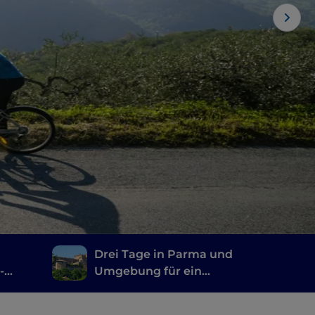
Drei Tage in Parma und
-
Umgebung für ein
eg
langes Wochenende
voller Wellness und