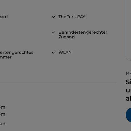
card
TheFork PAY
Behindertengerechter
Zugang
ertengerechtes
WLAN
immer
B
S
u
a
 pm
 pm
sen