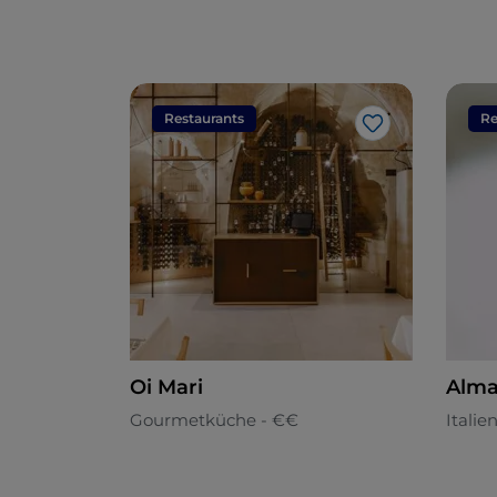
Restaurants
Re
Like
Oi Mari
Alma
Gourmetküche - €€
Italie