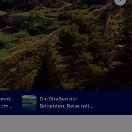
oren:
Die Straßen der
 zum
Briganten: Reise mit
dem Fahrrad zwischen
n
Geschichte und Mythos
in der Basilikata