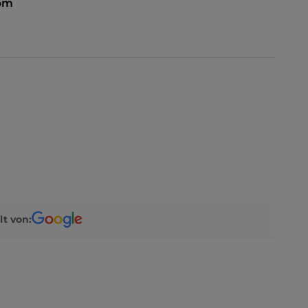
 pm
lt von: