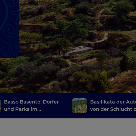
Basso Basento: Dörfer
Basilikata der Aut
und Parks im
von der Schlucht
Hinterland der
Dorf, inmitten der
Basilikata
Literaturparks vo
Lukanien