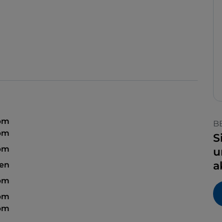
 pm
B
 pm
S
 pm
u
a
sen
 pm
 pm
 pm