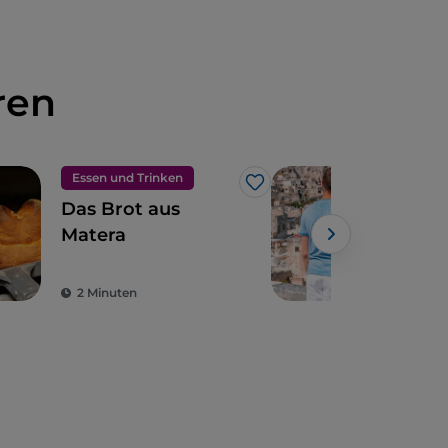
ren
Essen und Trinken
Kun
Like
Das Brot aus
Aus
Matera
von
ein
spe
2 Minuten
4 M
Blic