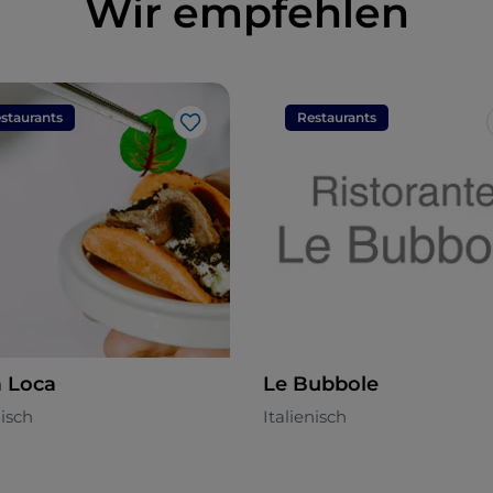
Wir empfehlen
staurants
Restaurants
Like
 Loca
Le Bubbole
nisch
Italienisch