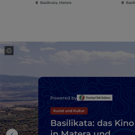
Basilicata, Matera
Basil
Powered by
Kunst und Kultur
Basilikata: das Kino
in Matera und