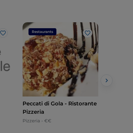
Restaurants
Restaura
Like
Like
Peccati di Gola - Ristorante
Burro Sal
Pizzeria
Europäisch
Pizzeria - €€