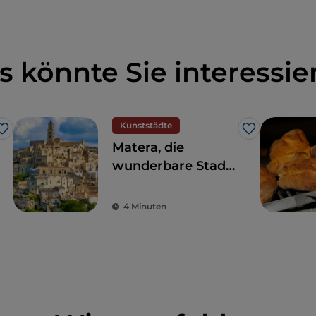
s könnte Sie interessie
Kunststädte
Like
Like
Matera, die
wunderbare Stadt
der Sassi und Teil
des
4 Minuten
Weltkulturerbes