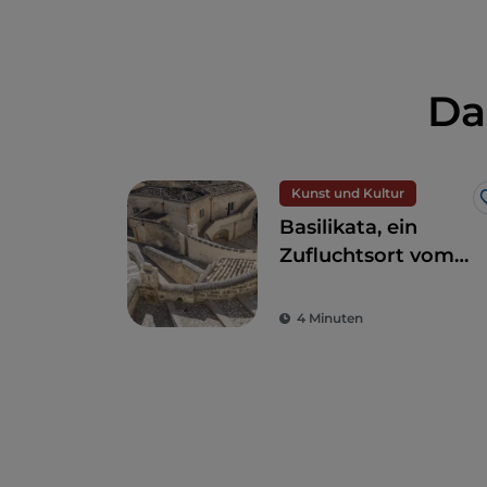
Da
Kunst und Kultur
Basilikata, ein
Zufluchtsort vom
Alltagsstress zur
Wiederentdeckung
4 Minuten
der Schönheit