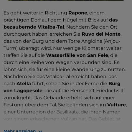
Es geht weiter in Richtung
Rapone
, einem
prächtigen Dorf auf dem Hügel mit Blick auf
das
bezaubernde Vitalba-Tal
. Nachdem Sie den Ort
durchquert haben, erreichen Sie
Ruvo del Monte
,
das von der Burg und dem Torre Angioina (Anjou-
Turm) überragt wird. Nur wenige Kilometer weiter
treffen Sie auf die
Wasserfälle von San Fele
, die
durch eine Reihe von Wegen verbunden sind. Es
lohnt sich, sie für eine kleine Wanderung zu nutzen.
Nachdem Sie das Vitalba-Tal erreicht haben, das
nach
Atella
führt, sehen Sie in der Ferne die
Burg
von Lagopesole
, die auf die Herrschaft Friedrichs II.
zurückgeht: Das Gebäude erhebt sich auf einer
Festung über dem Tal. Sie befinden sich im
Vulture
,
einer Unterregion der Basilikata, die ihren Namen
von einem erloschenen Vulkan hat. Das Gebiet ist
bekannt für die Herstellung des
Aglianico-Weins
:
Mehr anzeigen