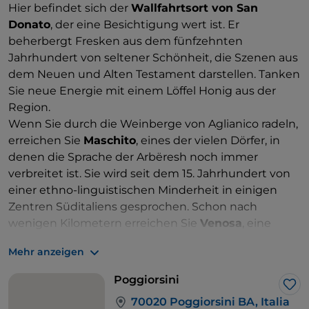
Hier befindet sich der
Wallfahrtsort von San
Donato
, der eine Besichtigung wert ist. Er
beherbergt Fresken aus dem fünfzehnten
Jahrhundert von seltener Schönheit, die Szenen aus
dem Neuen und Alten Testament darstellen. Tanken
Sie neue Energie mit einem Löffel Honig aus der
Region.
Wenn Sie durch die Weinberge von Aglianico radeln,
erreichen Sie
Maschito
, eines der vielen Dörfer, in
denen die Sprache der Arbëresh noch immer
verbreitet ist. Sie wird seit dem 15. Jahrhundert von
einer ethno-linguistischen Minderheit in einigen
Zentren Süditaliens gesprochen. Schon nach
wenigen Kilometern erreichen Sie
Venosa
, eine
antike römische Stadt, die reich an Geschichte ist.
Mehr anzeigen
Besuchen Sie den archäologischen Park und
machen Sie auch an der Basilika der Heiligen
Poggiorsini
Dreifaltigkeit (Santissima Trinità) und der
Lik
70020 Poggiorsini BA, Italia
Unvollendeten (Incompiuta) Halt.