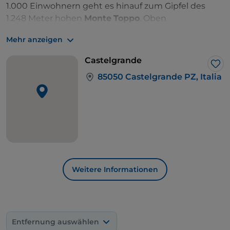
1.000 Einwohnern geht es hinauf zum Gipfel des
1.248 Meter hohen
Monte
Toppo
. Oben
angekommen wird man von einem seltsamen
Mehr anzeigen
Schimmer angezogen: Er kommt von der Kuppel
der
Sternwarte
. Die äußerst geringe
Castelgrande
Lichtverschmutzung macht das Gebiet zu einem
Lik
85050 Castelgrande PZ, Italia
idealen Ort, um die Sterne zu beobachten. Gibt es
einen besseren Gelegenheit, um sich vom steilen
Anstieg zu erholen?
Weitere Informationen
Entfernung auswählen