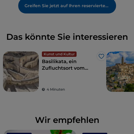
Greifen Sie jetzt auf Ihren reservierten Bereich zu
Das könnte Sie interessieren
Kunst und Kultur
Like
Basilikata, ein
Zufluchtsort vom
Alltagsstress zur
Wiederentdeckung
der Schönheit
4 Minuten
Wir empfehlen