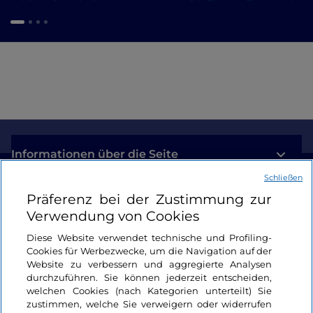
Informationen über die Seite
Schließen
Nützliche Links
Präferenz bei der Zustimmung zur
Verwendung von Cookies
Login
Diese Website verwendet technische und Profiling-
Cookies für Werbezwecke, um die Navigation auf der
Bleiben wir in Kontakt
Website zu verbessern und aggregierte Analysen
durchzuführen. Sie können jederzeit entscheiden,
welchen Cookies (nach Kategorien unterteilt) Sie
zustimmen, welche Sie verweigern oder widerrufen