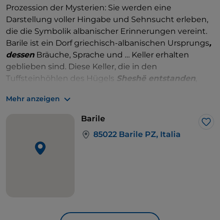
Prozession der Mysterien: Sie werden eine
Darstellung voller Hingabe und Sehnsucht erleben,
die die Symbolik albanischer Erinnerungen vereint.
Barile ist ein Dorf griechisch-albanischen Ursprungs
,
dessen
Bräuche, Sprache und … Keller erhalten
geblieben sind. Diese Keller, die in den
Tuffsteinhöhlen des Hügels
Sheshë entstanden
,
wurden von den albanischen Kolonien gegraben, die
Mehr anzeigen
1477 hierher zogen und heute den
Stadtpark der
Keller bilden
. Dies ist eine wirklich ungewöhnliche
Barile
und faszinierende, raue Landschaft, die Pasolini für
Lik
85022 Barile PZ, Italia
die Szenen der Geburt Christi, der Anbetung der
Heiligen Drei Könige, des Massakers an den
Unschuldigen und der Flucht nach Ägypten
verwendete.