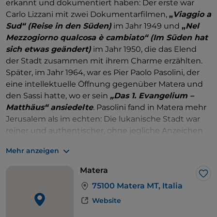
erkannt und dokumentiert haben: Der erste war
Carlo Lizzani mit zwei Dokumentarfilmen,
„
Viaggio a
Sud“ (Reise in den Süden)
im Jahr 1949 und
„
Nel
Mezzogiorno qualcosa è cambiato“ (Im Süden hat
sich etwas geändert)
im Jahr 1950, die das Elend
der Stadt zusammen mit ihrem Charme erzählten.
Später, im Jahr 1964, war es Pier Paolo Pasolini, der
eine intellektuelle Öffnung gegenüber Matera und
den Sassi hatte, wo er sein
„Das 1.
Evangelium –
Matthäus“ ansiedelte
.
Pasolini fand in Matera mehr
Jerusalem als im echten: Die lukanische Stadt war
reiner und authentischer, ohne jegliche Anzeichen
von Modernität. Die gleiche Rolle spielte Matera
Mehr anzeigen
2004 in Mel Gibsons
„
Die Passion Christi
“.
Es ist
schwierig, die Anzahl der Filme zu zählen, in denen
Matera
Matera als Kulisse diente, aber Sie erinnern sich
Lik
75100 Matera MT, Italia
sicherlich an die ersten Szenen von Tornatores
„
Der
Mann der Sterne
“
oder an zwei Kapitel der Saga, in
Website
der der berühmteste Spion der Welt,
„
007