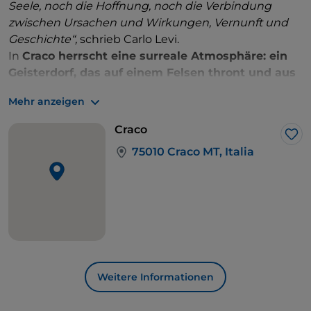
Seele, noch die Hoffnung, noch die Verbindung
zwischen Ursachen und Wirkungen, Vernunft und
Geschichte“,
schrieb Carlo Levi.
In
Craco herrscht eine surreale Atmosphäre: ein
Geisterdorf, das auf einem Felsen thront und aus
einer Kaskade von Steinhäusern besteht, die
sich
Mehr anzeigen
aneinander klammern, sowie aus engen Gassen und
Treppen, einem normannischen Turm und einer
Craco
Burg aus dem 12. Jahrhundert. Weiter geht es durch
Lik
75010 Craco MT, Italia
die raue und mondähnliche Landschaft der Calanchi,
bevor man
Aliano erreicht
, das Dorf, in dem Carlo
Levi seine Verbannung verbrachte, ein Dorf, das in
Zeit und Raum schwebt.
Weitere Informationen