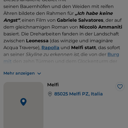
seinen Bauernhöfen und den Weiden mit reifen
Ähren bildete den Rahmen für
„Ich habe keine
Angst“
, einen Film von
Gabriele Salvatores
, der auf
dem gleichnamigen Roman von
Niccolò Ammaniti
basiert. Die Dreharbeiten fanden in der Landschaft
zwischen
Leonessa
(das winzige und imaginäre
Acqua Traverse),
Rapolla
und
Melfi statt
, das sofort
an seiner
Skyline zu erkennen ist
, die von der
Burg
mit
den zehn Türmen und dem Glockenturm der
Kathedrale Santa Maria Assunta
geprägt ist. Das
Mehr anzeigen
Dorf war ein wichtiger Bischofssitz und eine
normannische königliche Residenz: Friedrich II. von
Melfi
Schwaben zog im Sommer in die Säle der Burg, in
Lik
85025 Melfi PZ, Italia
der sich heute das Archäologische
Nationalmuseum
des Melfese Massimo Pallottino befindet
.