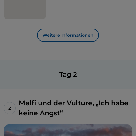
Quantum of Solace
“
von 2008 und
„
007 No time to
die
“
von 2021, die Hauptrolle spielt. Im letzten
Kapitel der 007-Saga betreffen zwei der
spektakulärsten Szenen die
Kirche und das Kloster
des Heiligen Augustinus,
vor dem James Bond mit
Weitere Informationen
seinem Auto vorbeifährt, und die
Kirche Madonna
delle Vergini
, wo der britische Friedhof, Schauplatz
einer Explosion, rekonstruiert wurde.
Tag 2
Melfi und der Vulture, „Ich habe
keine Angst“