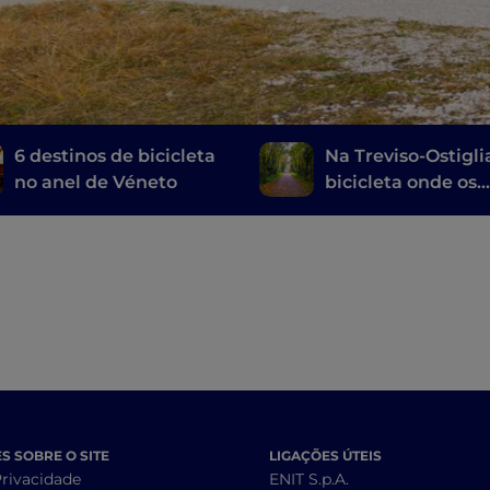
6 destinos de bicicleta
Na Treviso-Ostigli
no anel de Véneto
bicicleta onde os
comboios passar
 SOBRE O SITE
LIGAÇÕES ÚTEIS
Privacidade
ENIT S.p.A.