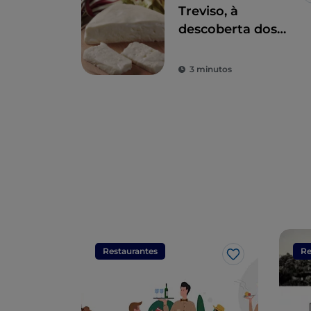
Treviso, à
descoberta dos
seus ricos sabores
3 minutos
Restaurantes
Re
Gosto