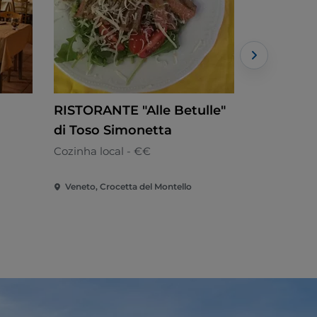
RISTORANTE "Alle Betulle"
Bosco del
di Toso Simonetta
Cozinha loc
Cozinha local - €€
Veneto, Crocetta del Montello
Veneto, Ner