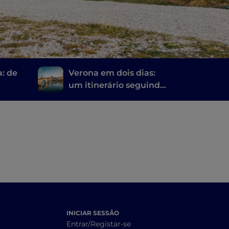
a: de
Verona em dois dias:
um itinerário seguindo
am
as pegadas de Romeu e
Julieta
INICIAR SESSÃO
Entrar/Registar-se