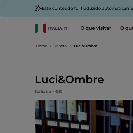
Este conteúdo foi traduzido automaticame
O que visitar
O que
Home
Véneto
Luci&Ombre
Luci&Ombre
Italiana - €€