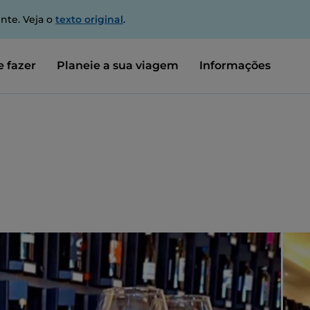
nte. Veja o
texto original
.
 fazer
Planeie a sua viagem
Informações