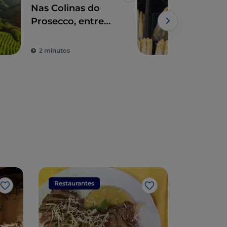
Nas Colinas do
O E
Prosecco, entre
de 
bolhas e beleza
tam
pelo
2 minutos
2 m
rom
Restaurantes
Restaura
Gosto
Gosto