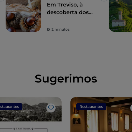
Em Treviso, à
descoberta dos
Castanhos de
Monfenera IGP
2 minutos
Sugerimos
staurantes
Restaurantes
Gosto