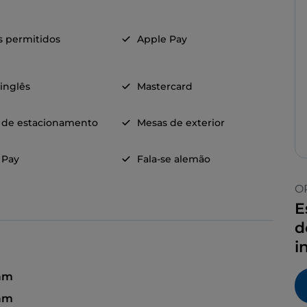
s permitidos
Apple Pay
 inglês
Mastercard
 de estacionamento
Mesas de exterior
 Pay
Fala-se alemão
O
E
d
i
 am
 am