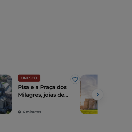
UNESCO
Cida
Gosto
Pisa e a Praça dos
Pis
Milagres, joias de
ant
extraordinária
Mar
beleza
sua 
4 minutos
4 m