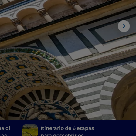
na di
Itinerário de 6 etapas
, ao
para descobrir os