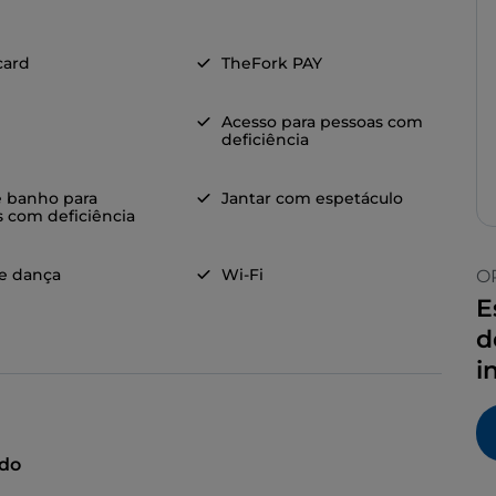
card
TheFork PAY
Acesso para pessoas com
deficiência
e banho para
Jantar com espetáculo
 com deficiência
de dança
Wi-Fi
O
E
d
i
ado