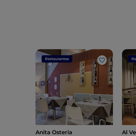
Restaurantes
Re
Gosto
Anita Osteria
Al V