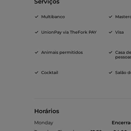
Serviços
Multibanco
Master
UnionPay via TheFork PAY
Visa
Animais permitidos
Casa d
pessoas
Cocktail
Salão 
Horários
Monday
Encerr