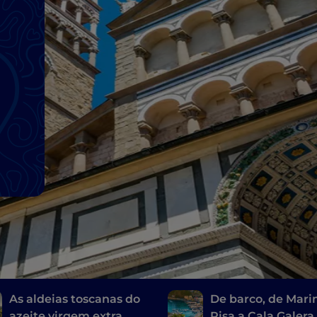
As aldeias toscanas do
De barco, de Mari
azeite virgem extra
Pisa a Cala Galera