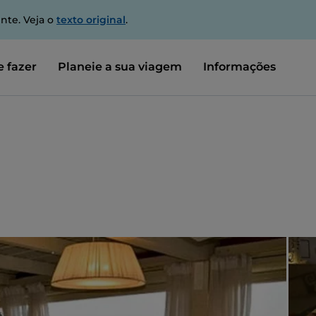
nte. Veja o
texto original
.
 fazer
Planeie a sua viagem
Informações