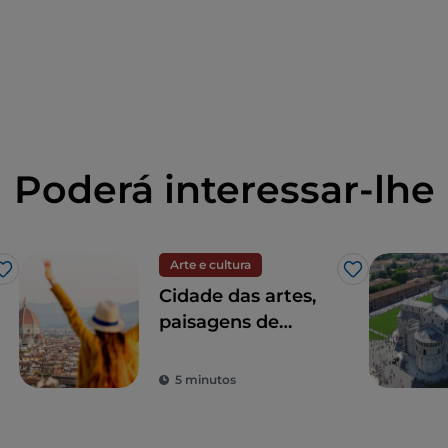
Poderá interessar-lhe
Arte e cultura
Gosto
Gosto
Cidade das artes,
paisagens de
sonho e boa
comida: a Toscana
5 minutos
é o sonho de todos
os turistas