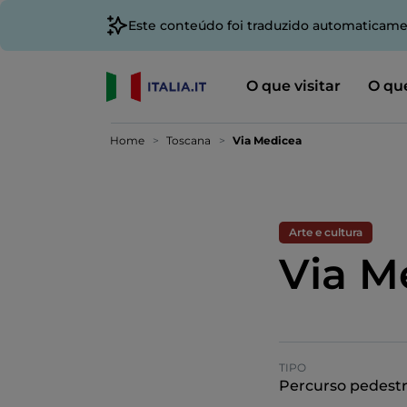
Este conteúdo foi traduzido automaticame
O que visitar
O que
Home
Toscana
Via Medicea
Arte e cultura
Via M
TIPO
Percurso pedest