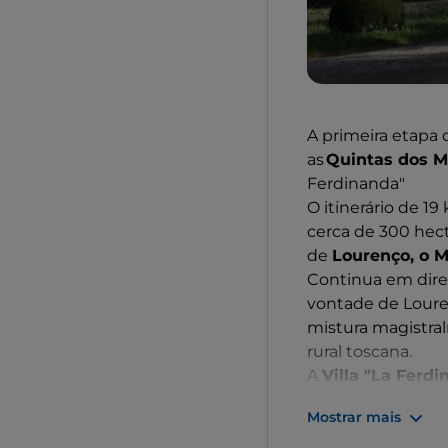
A primeira etapa 
as
Quintas dos M
Ferdinanda"
O itinerário de 
cerca de 300 hec
de
Lourenço, o M
Continua em direç
vontade de Loure
mistura magistral
rural toscana.
A
Villa "La Ferd
etapa. Conhecida 
Mostrar mais
encomenda do
G