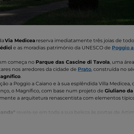
da
Via Medicea
reserva imediatamente três joias de todo
édici
e as moradias património da UNESCO de
Poggio a
19 km começa no
Parque das Cascine di Tavola
, uma áre
tares nos arredores da cidade de
Prato
, construída no s
agnífico
.
ão a Poggio a Caiano e à sua esplêndida Villa Medicea, 
nço, o Magnífico, com base num projeto de
Giuliano da
mente a arquitetura renascentista com elementos típico
inanda"
revela-se em toda a sua beleza às portas de Artimi
como a "Villa dei Cento Camini", foi projetada por
Buont
rão-Duque Fernando I de Médici
.