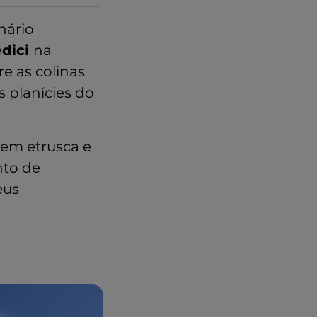
nário
dici
na
re as colinas
s planícies do
gem etrusca e
nto de
eus