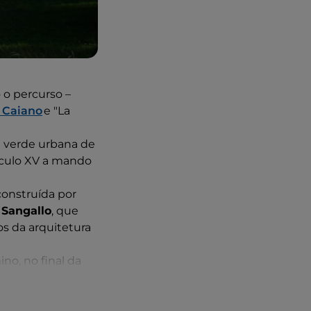
 o percurso –
 Caiano
e "La
a verde urbana de
éculo XV a mando
construída por
 Sangallo
, que
s da arquitetura
no, no final da
alenti
por