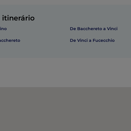
itinerário
mino
De Bacchereto a Vinci
acchereto
De Vinci a Fucecchio