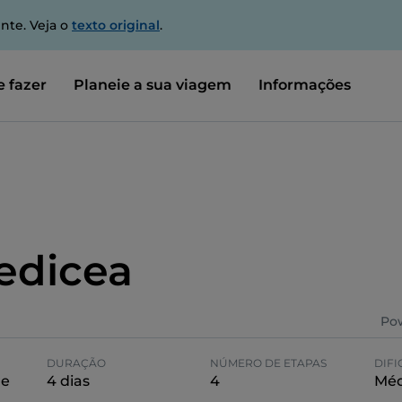
nte. Veja o
texto original
.
 fazer
Planeie a sua viagem
Informações
edicea
Po
DURAÇÃO
NÚMERO DE ETAPAS
DIF
re
4 dias
4
Méd