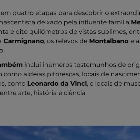
o
em quatro etapas para descobrir o extraordi
nascentista deixado pela influente família
Me
ta e oito quilómetros de vistas sublimes, ent
e
Carmignano
, os relevos de
Montalbano
e a
o.
 também
inclui inúmeros testemunhos de ori
 como aldeias pitorescas, locais de nascime
os, como
Leonardo da Vinci
, e locais de mus
entre arte, história e ciência