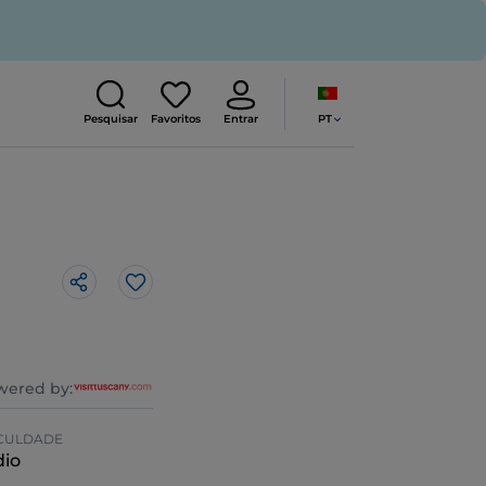
PT
Pesquisar
Favoritos
Entrar
Gosto
wered by:
ICULDADE
io