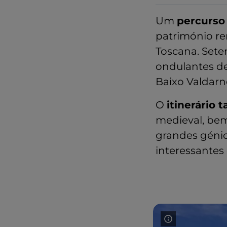
Um
percurs
património re
Toscana. Seten
ondulantes d
Baixo Valdarn
O
itinerário
medieval, bem
grandes géni
interessantes 