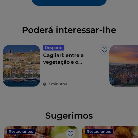
Poderá interessar-lhe
Desporto
Gosto
Cagliari: entre a
vegetação e o
desporto
3 minutos
Sugerimos
Restaurantes
Restaurantes
Gosto