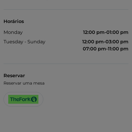
TheFork PAY
UnionPay via TheFork PAY
Horários
Visa
Monday
12:00 pm-01:00 pm
Acesso para pessoas com deficiência
Tuesday - Sunday
12:00 pm-03:00 pm
Animais permitidos
07:00 pm-11:00 pm
Casa de banho para pessoas com deficiência
Fala-se alemão
Reservar
Fala-se inglês
Reservar uma mesa
Fala-se francês
Wi-Fi