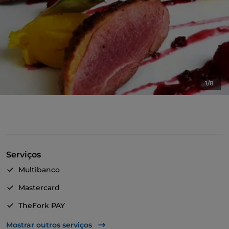
1/8
Serviços
Multibanco
Mastercard
TheFork PAY
UnionPay via TheFork PAY
Mostrar outros serviços