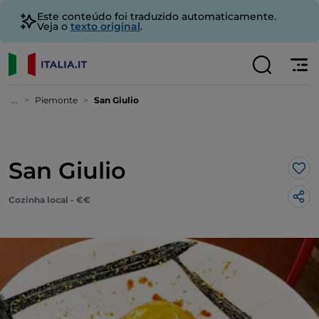
Este conteúdo foi traduzido automaticamente.
Veja o
texto original
.
...
Piemonte
San Giulio
San Giulio
Gos
Cozinha local - €€