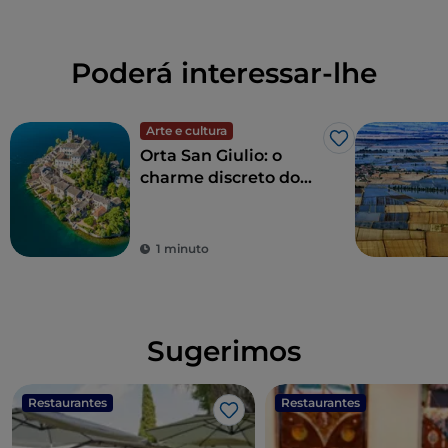
Poderá interessar-lhe
Arte e cultura
Gosto
Orta San Giulio: o
charme discreto do
lago
1 minuto
Sugerimos
Restaurantes
Restaurantes
Gosto