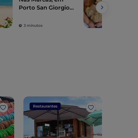
Porto San Giorgio,
truf
para um mergulho
Mar
Powe
nas tradições
3 minutos
4 m
Restaurantes
Restaura
Gosto
Gosto