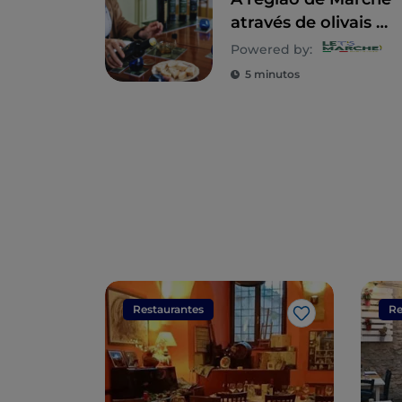
através de olivais e
lagares: onde o
Powered by:
sabor rima com a
5 minutos
cultura
Restaurantes
Re
Gosto