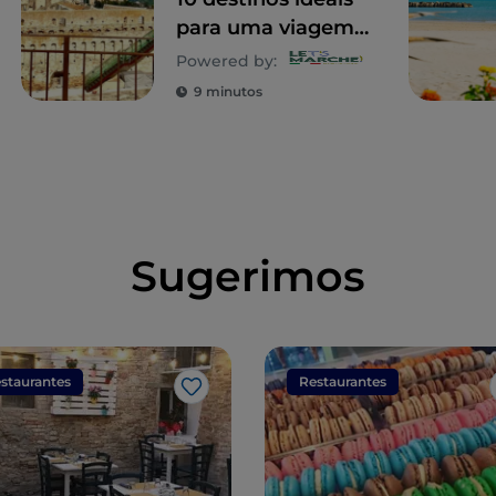
para uma viagem
com crianças
Powered by:
9 minutos
Sugerimos
staurantes
Restaurantes
Gosto