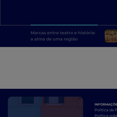
Marcas entre teatro e história:
a alma de uma região
INFORMAÇÕES
Política de 
Política sob