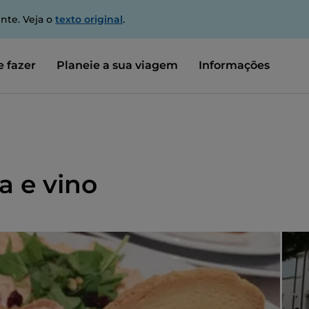
nte. Veja o
texto original
.
 fazer
Planeie a sua viagem
Informações
a e vino