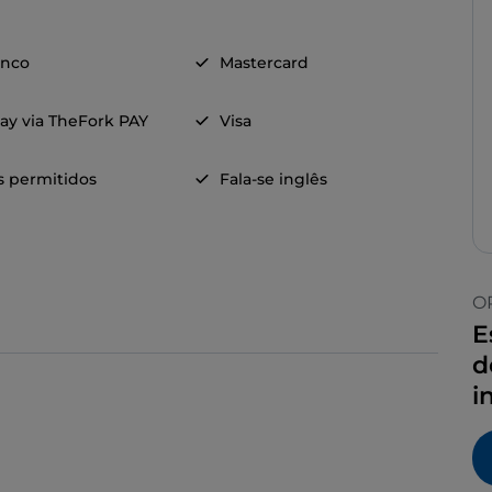
anco
Mastercard
ay via TheFork PAY
Visa
s permitidos
Fala-se inglês
O
E
d
i