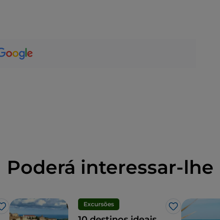
Poderá interessar-lhe
Excursões
Gosto
Gosto
10 destinos ideais