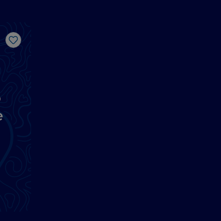
Gosto
o
e