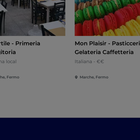
rtile - Primeria
Mon Plaisir - Pasticcer
itoria
Gelateria Caffetteria
a local
Italiana - €€
he, Fermo
Marche, Fermo