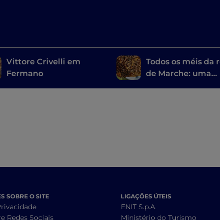
Vittore Crivelli em
Todos os méis da 
Fermano
de Marche: uma
viagem pelas alde
dedicadas à apicu
 SOBRE O SITE
LIGAÇÕES ÚTEIS
Privacidade
ENIT S.p.A.
re Redes Sociais
Ministério do Turismo