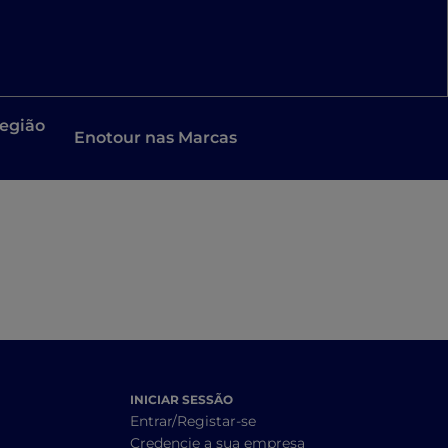
região
Enotour nas Marcas
ias
ltura
INICIAR SESSÃO
Entrar/Registar-se
Credencie a sua empresa