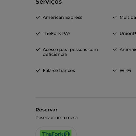
Serviços
American Express
Multib
TheFork PAY
UnionP
Acesso para pessoas com
Animai
deficiência
Fala-se francês
Wi-Fi
Reservar
Reservar uma mesa