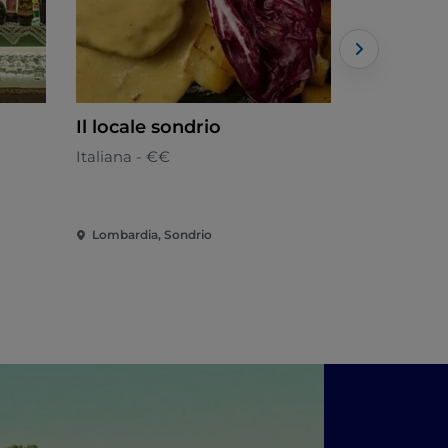
Il locale sondrio
Pizzeria 
Italiana - €€
Italiana - €
Lombardia, Sondrio
Lombardia,