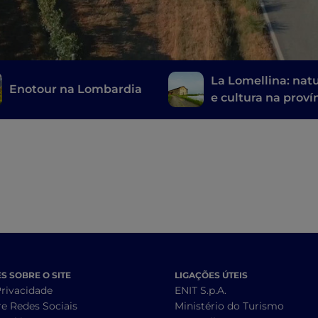
La Lomellina: nat
Enotour na Lombardia
e cultura na proví
de Pavia
 SOBRE O SITE
LIGAÇÕES ÚTEIS
Privacidade
ENIT S.p.A.
re Redes Sociais
Ministério do Turismo