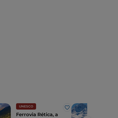
UNESCO
Mon
Gosto
Ferrovia Rética, a
Liv