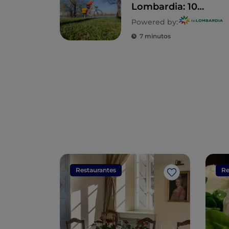
Lombardia: 10
itinerários em
Powered by:
família
7 minutos
Restaurantes
Re
Gosto