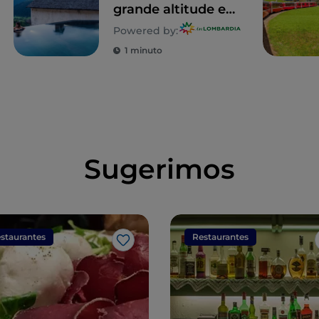
grande altitude em
Valtellina
Powered by:
1 minuto
Sugerimos
staurantes
Restaurantes
Gosto