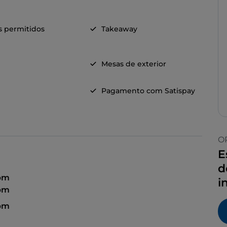
s permitidos
Takeaway
Mesas de exterior
Pagamento com Satispay
O
E
d
 pm
i
 pm
 pm