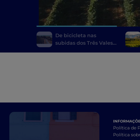
De bicicleta nas
subidas dos Três Vales
de Varese
INFORMAÇÕES
Política de 
Política sob