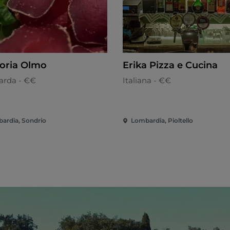
toria Olmo
Erika Pizza e Cucina
rda - €€
Italiana - €€
ardia, Sondrio
Lombardia, Pioltello