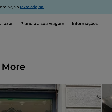
nte. Veja o
texto original
.
 fazer
Planeie a sua viagem
Informações
 More