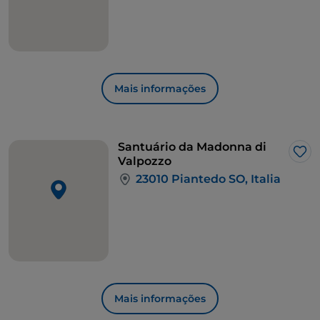
Mais informações
Santuário da Madonna di
Gos
Valpozzo
23010 Piantedo SO, Italia
Mais informações