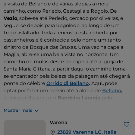
à visita de Bellano e de várias aldeias a meio
caminho, como Perledo, Cestaglia e Rogolo. De
Vezio
, sobe-se até Perledo, cercado por oliveiras, e
segue-se depois para Rogoledo, ao longo de um
troço asfaltado. Toda a encosta está coberta por
castanheiros e é conhecida pelo nome um tanto
sinistro de Bosque das Bruxas. Uma vez na capela
Maglia, abre-se uma bela vista no horizonte. Um
caminho de mulas desce da capela até à igreja de
Santa Maria Gittana, a partir daqui o caminho torna-
se encantador pela beleza da paisagem até chegar à
ponte do célebre
Orrido di Bellano
.
Aqui
,
pode
optar por fazer um desvio até à aldeia de
Bellano
,
aldeia certificada com
Bandeira Laranja
pelo
Touring Club Italiano,
ou continuar até ao santuário
Mostrar mais
das Lágrimas de Lezzeno e à aldeia de
Oro
, que se
destaca pela excelente localização e pela igreja de
Varena
São Gotardo, padroeiro dos viajantes. Em seguida,
Gos
23829 Varenna LC, Italia
primeiro por barrancos de prados e depois entre