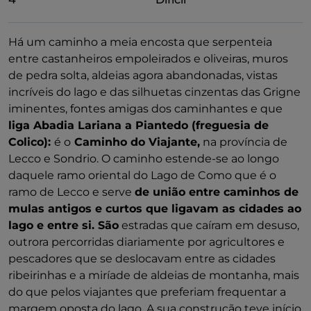
Há um caminho a meia encosta que serpenteia
entre castanheiros empoleirados e oliveiras, muros
de pedra solta, aldeias agora abandonadas, vistas
incríveis do lago e das silhuetas cinzentas das Grigne
iminentes, fontes amigas dos caminhantes e que
liga Abadia Lariana a Piantedo (freguesia de
Colico):
é o
Caminho do Viajante,
na província de
Lecco e Sondrio. O caminho estende-se ao longo
daquele ramo oriental do Lago de Como que é o
ramo de Lecco e serve
de união entre caminhos de
mulas antigos e curtos que ligavam as cidades ao
lago e entre si. São
estradas que caíram em desuso,
outrora percorridas diariamente por agricultores e
pescadores que se deslocavam entre as cidades
ribeirinhas e a miríade de aldeias de montanha, mais
do que pelos viajantes que preferiam frequentar a
margem oposta do lago. A sua construção teve início