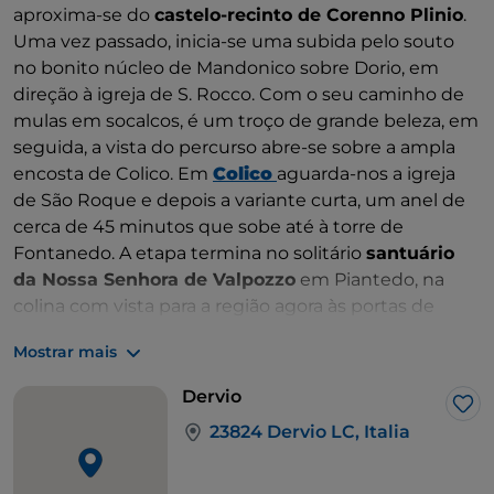
aproxima-se do
castelo-recinto de Corenno Plinio
.
Uma vez passado, inicia-se uma subida pelo souto
no bonito núcleo de Mandonico sobre Dorio, em
direção à igreja de S. Rocco. Com o seu caminho de
mulas em socalcos, é um troço de grande beleza, em
seguida, a vista do percurso abre-se sobre a ampla
encosta de Colico. Em
Colico
aguarda-nos a igreja
de São Roque e depois a variante curta, um anel de
cerca de 45 minutos que sobe até à torre de
Fontanedo. A etapa termina no solitário
santuário
da Nossa Senhora de Valpozzo
em Piantedo, na
colina com vista para a região agora às portas de
Valtellina. O santuário oferece uma vista belíssima
Mostrar mais
sobre o Pian di Spagna, com as montanhas ao seu
redor.
Dervio
Gos
23824 Dervio LC, Italia