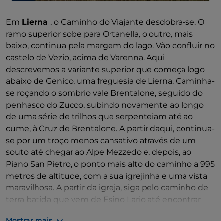
Em
Lierna
, o Caminho do Viajante desdobra-se. O
ramo superior sobe para Ortanella, o outro, mais
baixo, continua pela margem do lago. Vão confluir no
castelo de Vezio, acima de Varenna. Aqui
descrevemos a variante superior que começa logo
abaixo de Genico, uma freguesia de Lierna. Caminha-
se roçando o sombrio vale Brentalone, seguido do
penhasco do Zucco, subindo novamente ao longo
de uma série de trilhos que serpenteiam até ao
cume, à Cruz de Brentalone. A partir daqui, continua-
se por um troço menos cansativo através de um
souto até chegar ao Alpe Mezzedo e, depois, ao
Piano San Pietro, o ponto mais alto do caminho a 995
metros de altitude, com a sua igrejinha e uma vista
maravilhosa. A partir da igreja, siga pelo caminho de
terra batida que vem de Esino Lario até encontrar
um troço que chega a Ortanella, um punhado de
Mostrar mais