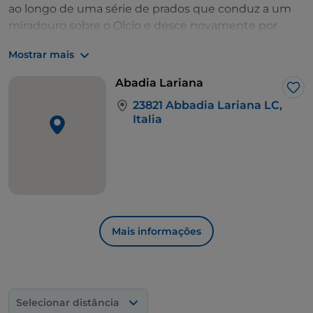
ao longo de uma série de prados que conduz a um
miradouro sobre o Olcio e desce novamente por
barrancos de matas, atravessando olivais, até
Mostrar mais
Galdano, quando se voltam a encontrar os prados.
Sornico, com os seus portais decorados, é a última
Abadia Lariana
aldeia antes de chegar a
Lierna
, onde pode apanhar
Gos
23821 Abbadia Lariana LC,
o comboio ou prosseguir o caminho a pé.
Italia
Mais informações
Selecionar distância