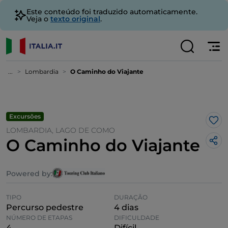
Este conteúdo foi traduzido automaticamente.
Veja o
texto original
.
...
Lombardia
O Caminho do Viajante
Excursões
Gos
LOMBARDIA, LAGO DE COMO
O Caminho do Viajante
Powered by:
TIPO
DURAÇÃO
Percurso pedestre
4 dias
NÚMERO DE ETAPAS
DIFICULDADE
4
Difícil