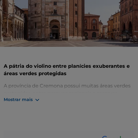
A pátria do violino entre planícies exuberantes e
áreas verdes protegidas
A província de Cremona possui muitas áreas verdes
protegidas, entre parques regionais e reservas
Mostrar mais
naturais. Atraindo os muitos visitantes, no entanto,
não estão apenas estes paraísos naturais como o
Parque Regional de Oglio e Serio
, mas também
cidades elegantes como
Cremona
e
Crema
.
A primeira paragem ao visitar a capital da província é