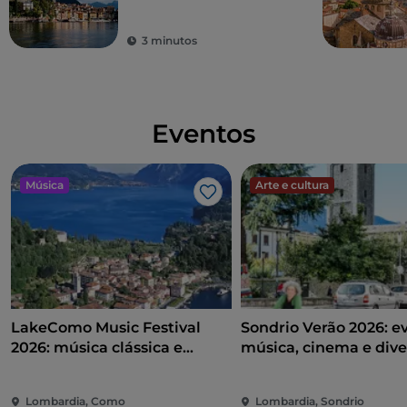
3 minutos
Eventos
Música
Arte e cultura
Gosto
LakeComo Music Festival
Sondrio Verão 2026: e
2026: música clássica e
música, cinema e dive
contemporânea entre vilas e
coração da cidade
jardins no Lago de Como
Lombardia, Como
Lombardia, Sondrio