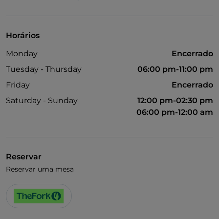
UnionPay via TheFork PAY
Visa
Horários
Acesso para pessoas com deficiência
Monday
Encerrado
Animais permitidos
Tuesday - Thursday
06:00 pm-11:00 pm
Casa de banho para pessoas com deficiência
Friday
Encerrado
Cocktail
Saturday - Sunday
12:00 pm-02:30 pm
06:00 pm-12:00 am
Reservar
Reservar uma mesa