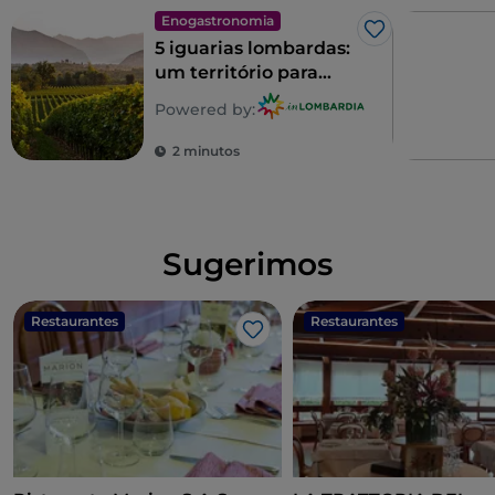
Enogastronomia
Gosto
5 iguarias lombardas:
um território para
saborear
Powered by:
2 minutos
Sugerimos
Restaurantes
Restaurantes
Gosto