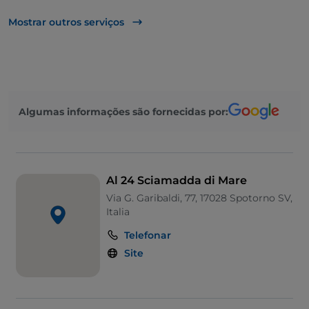
Mastercard
Mostrar outros serviços
TheFork PAY
UnionPay via TheFork PAY
Visa
Algumas informações são fornecidas por:
Acesso para pessoas com deficiência
Animais permitidos
Casa de banho para pessoas com deficiência
Al 24 Sciamadda di Mare
Fala-se inglês
Via G. Garibaldi, 77, 17028 Spotorno SV,
Italia
Fala-se francês
Telefonar
Menu infantil
Site
Área de fumadores
Wi-Fi