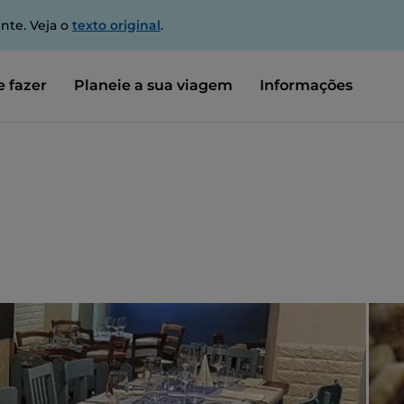
nte. Veja o
texto original
.
 fazer
Planeie a sua viagem
Informações