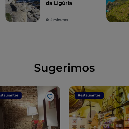
da Ligúria
2 minutos
Sugerimos
staurantes
Restaurantes
Gosto