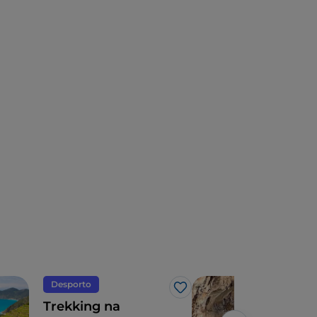
Desporto
Nat
Gosto
Trekking na
Gru