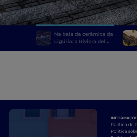
Na baía da cerâmica da
Ligúria: a Riviera del
Beigua
INFORMAÇÕES
Política de 
Política sob