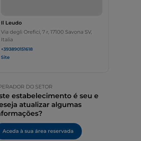
Il Leudo
Via degli Orefici, 7 r, 17100 Savona SV,
Italia
+393890151618
Site
PERADOR DO SETOR
ste estabelecimento é seu e
eseja atualizar algumas
nformações?
Aceda à sua área reservada