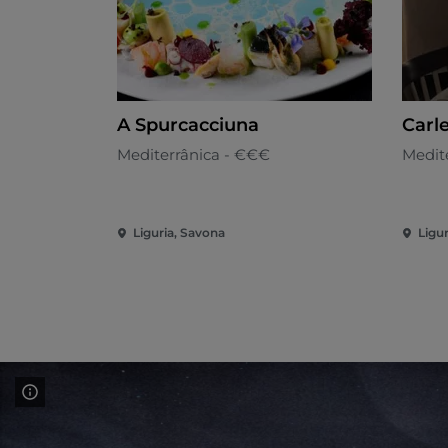
A Spurcacciuna
Carl
Mediterrânica - €€€
Medit
Liguria, Savona
Ligu