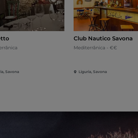
etto
Club Nautico Savona
errânica
Mediterrânica - €€
ria, Savona
Liguria, Savona