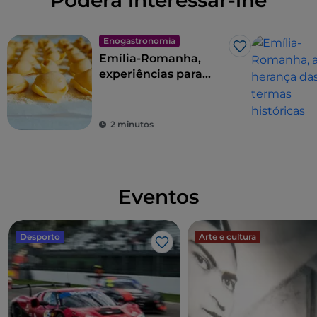
Poderá interessar-lhe
Enogastronomia
Gosto
Emília-Romanha,
experiências para
viver na terra dos
sabores
2 minutos
Eventos
Desporto
Arte e cultura
Gosto