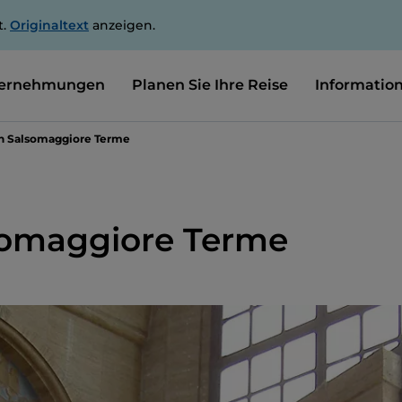
t.
Originaltext
anzeigen.
ernehmungen
Planen Sie Ihre Reise
Informatio
n Salsomaggiore Terme
somaggiore Terme