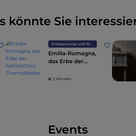
s könnte Sie interessie
Entspannung und Wellness
Like
Like
Emilia-Romagna,
das Erbe der
s
historischen
Thermalbäder
2 Minuten
Events