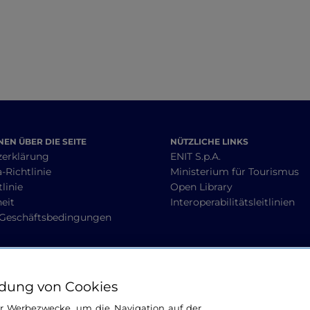
EN ÜBER DIE SEITE
NÜTZLICHE LINKS
zerklärung
ENIT S.p.A.
-Richtlinie
Ministerium für Tourismus
linie
Open Library
heit
Interoperabilitätsleitlinien
 Geschäftsbedingungen
BLEIBEN WIR IN KONTAKT
dung von Cookies
ür Werbezwecke, um die Navigation auf der