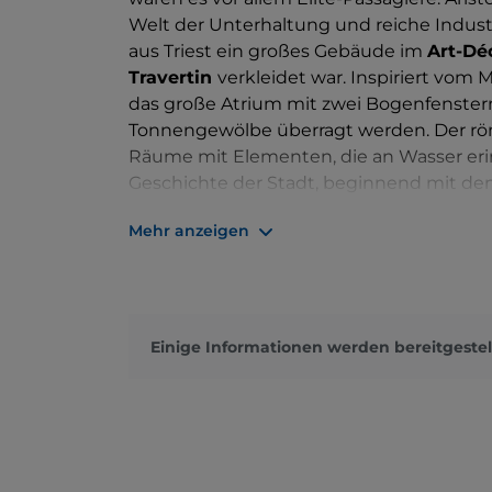
Welt der Unterhaltung und reiche Industri
aus Triest ein großes Gebäude im
Art-Déc
Travertin
verkleidet war. Inspiriert vom
das große Atrium mit zwei Bogenfenstern
Tonnengewölbe überragt werden. Der rö
Räume mit Elementen, die an Wasser erin
Geschichte der Stadt, beginnend mit de
Geheiß der
Herzogin Maria Luigia von Ö
Mehr anzeigen
und die Gärten des Mazzini-Parks durchq
Minuten zu Fuß die
Terme Berzieri
, das
Stadt und des gesamten europäischen T
Einige Informationen werden bereitgestel