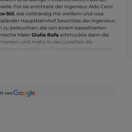
elle. Für sie errichtete der Ingenieur Aldo Cervi
o-Stil
, das vollständig mit weißem und rosa
 Mailänder Hauptbahnhof, beschloss der Ingenieur,
 zu beleuchten, die von einem kassettierten
mische Maler
Giulio Rufa
schmückte dann die
nerten, und malte in vier Lünetten die
n Römern und bis zur Gründung des Kurorts auf
sterreich
. Nachdem Sie den Bahnhof verlassen
uert haben, erreichen Sie in etwas mehr als zehn
 Gebäude im Jugendstil und Déco, das Symbol der
hermalbads.
lt von: