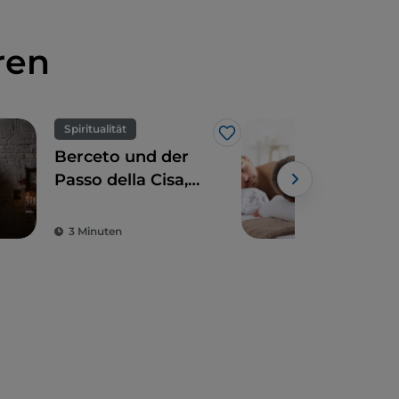
ren
Spiritualität
Like
Berceto und der
Kur
Passo della Cisa,
Paa
der letzte Halt in
Vall
Emilia auf der Via
Emi
3 Minuten
1 M
Francigena