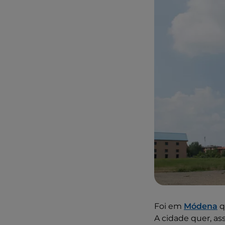
Foi em
Módena
q
A cidade quer, a