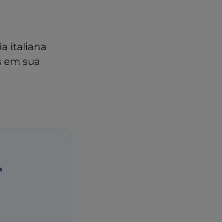
a italiana
es em sua
a