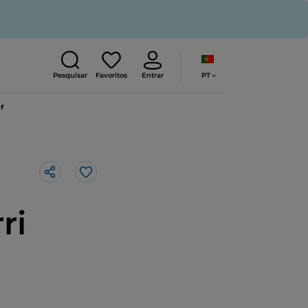
PT
Pesquisar
Favoritos
Entrar
r
Gosto
ri