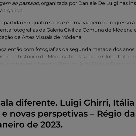
gem ao passado
, organizada por Daniele De Luigi nas in
Margarida.
repartida em quatro salas e é uma viagem de regresso à 
enta fotografias da Galeria Civil da Comuna de Módena 
dação de Artes Visuais de Módena.
ça então com fotografias da segunda metade dos anos
ístico e histórico de Módena tiradas para o Clube Italian
 que retratam o famoso
Cubo
de Aldo Rossi, o Cemitéri
a, projetado em 1971.
mina com o
Pequeno-almoço sobre a relva
e outras fotogra
fases iniciais da carreira do mestre.
a, faça uma caminhada de dois minutos até ao relaxante 
a diferente. Luigi Ghirri, Itáli
ois pare para provar a crescentina no Trattoria Il Fantin
 e novas perspetivas – Régio da
mágico do jazz no Cotton Club.
aneiro de 2023.