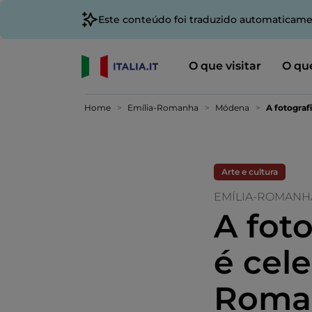
Este conteúdo foi traduzido automaticame
O que visitar
O que
Home
Emília-Romanha
Módena
A fotograf
Arte e cultura
EMÍLIA-ROMANH
A foto
é cel
Roman