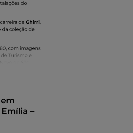
stalações do
carreira de
Ghirri
,
e da coleção de
 80, com imagens
o de Turismo e
o Novo de São
fias
Parque do Jardim
a em
o e, finalmente,
 Emília –