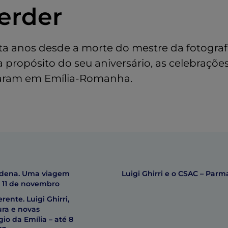
erder
ta anos desde a morte do mestre da fotografi
, a propósito do seu aniversário, as celebraçõ
aram em Emília-Romanha.
Módena. Uma viagem
Luigi Ghirri e o CSAC – Parm
é 11 de novembro
ente. Luigi Ghirri,
ura e novas
gio da Emília – até 8