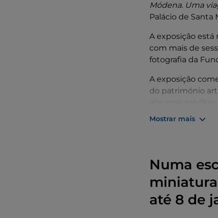
Módena. Uma via
Palácio de Santa 
A exposição está 
com mais de sess
fotografia da Fun
A exposição come
do património art
algumas inéditas
Cataldo em Móden
Mostrar mais
A exposição ter
interessantes das 
No final da visit
Numa escal
Ducal Estense, dep
miniatura
desfrute do som 
até 8 de j