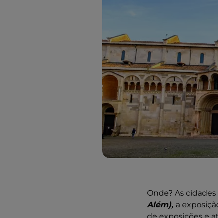
Onde? As cidades
Além),
a exposiçã
de exposições e a