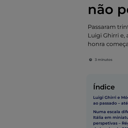
não p
Passaram trin
Luigi Ghirri e
honra começ
3 minutos
Índice
Luigi Ghirri e 
ao passado – at
Numa escala difer
Itália em miniat
perspetivas – Ré