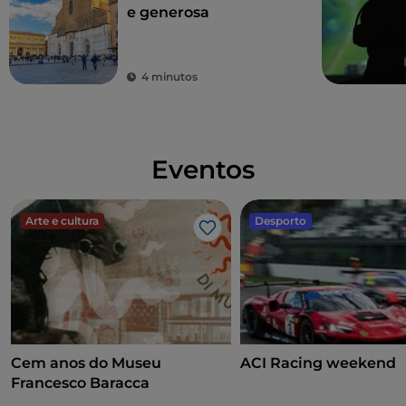
e generosa
4 minutos
Eventos
Arte e cultura
Desporto
Gosto
Cem anos do Museu
ACI Racing weekend
Francesco Baracca