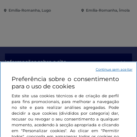
Emília-Romanha, Lugo
Emília-Romanha, Ímola
Informações sobre o site
Continue sem aceitar
Preferência sobre o consentimento
Ligações úteis
para o uso de cookies
Este site usa cookies técnicos e de criação de perfil
Iniciar sessão
para fins promocionais, para melhorar a navegação
no site e para realizar análises agregadas. Pode
Mantenha-se em contacto
decidir a que cookies (divididos por categoria) dar,
recusar ou revogar o seu consentimento a qualquer
momento, acedendo à secção apropriada e clicando
em "Personalizar cookies". Ao clicar em "Permitir
todos", concorda em armazenar todos os cookies no