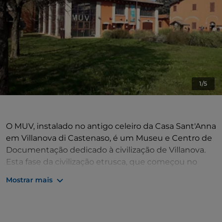
1/5
O MUV, instalado no antigo celeiro da Casa Sant'Anna
em Villanova di Castenaso, é um Museu e Centro de
Documentação dedicado à civilização de Villanova.
Esta fase da civilização etrusca, que começou no
início do primeiro milénio a.C. e terminou nas últimas
Mostrar mais
décadas do século VIII a.C., foi descoberta e
identificada por Giovanni Gozzadini entre 1853 e 1856.
O seu nome deriva do do arqueólogo bolonhês. O
MUV expõe artefactos das escavações da necrópole