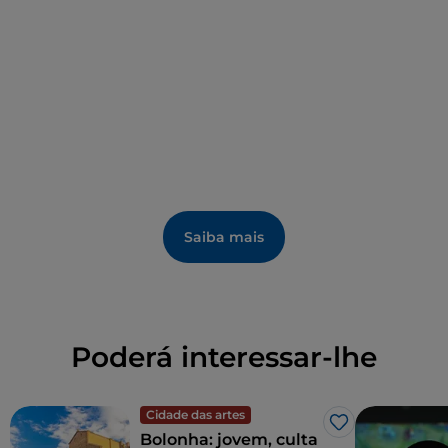
Saiba mais
Poderá interessar-lhe
Cidade das artes
Gosto
Bolonha: jovem, culta