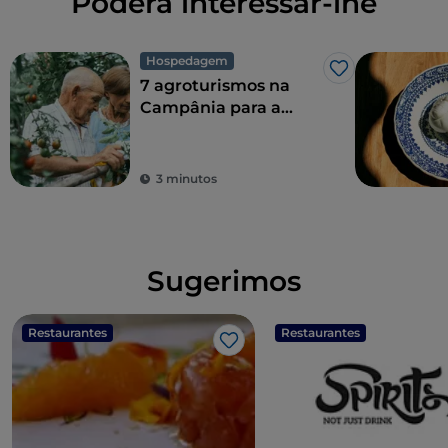
Poderá interessar-lhe
Hospedagem
Gosto
7 agroturismos na
Campânia para a
combinação perfeita
de sustentabilidade
ecológica e sabor
3 minutos
Sugerimos
Restaurantes
Restaurantes
Gosto