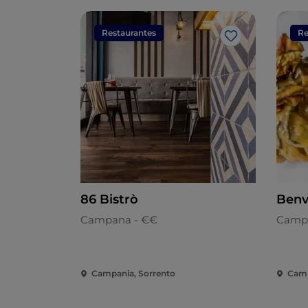
Restaurantes
Re
Gosto
86 Bistrò
Benv
Campana - €€
Camp
Campania, Sorrento
Camp