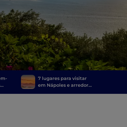
bem-
7 lugares para visitar
s
em Nápoles e arredores
onde foi filmado Mare
fuori