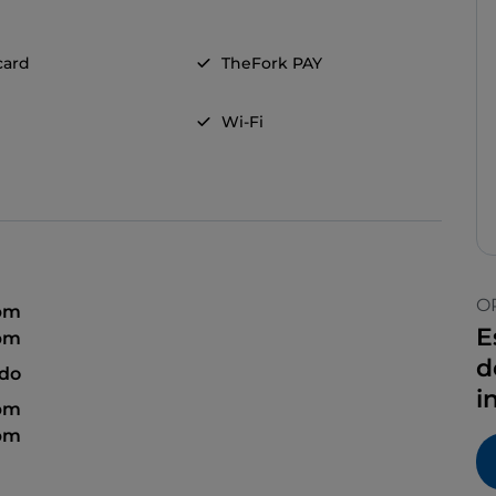
card
TheFork PAY
Wi-Fi
O
 pm
E
 pm
d
ado
i
 pm
 pm