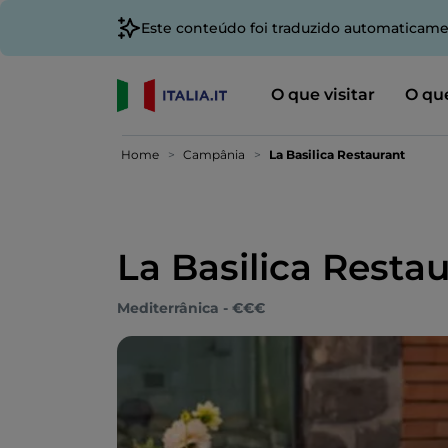
Este conteúdo foi traduzido automaticame
O que visitar
O que
Home
Campânia
La Basilica Restaurant
La Basilica Resta
Mediterrânica - €€€