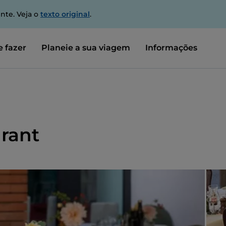
nte. Veja o
texto original
.
 fazer
Planeie a sua viagem
Informações
urant