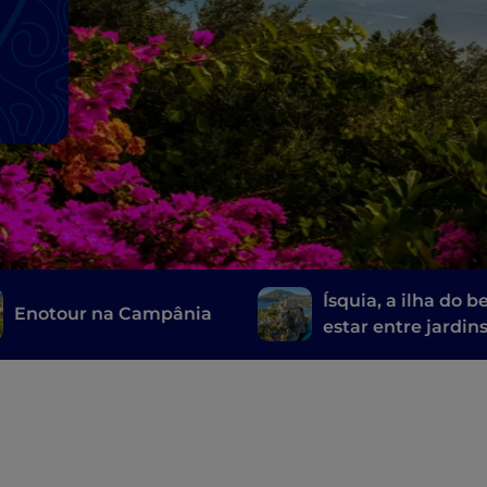
Ísquia, a ilha do 
Enotour na Campânia
estar entre jardin
termais e fontes
naturais