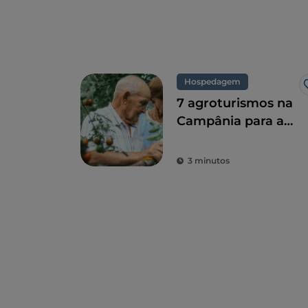
Hospedagem
7 agroturismos na
Campânia para a
combinação
perfeita de
3 minutos
sustentabilidade
ecológica e sabor