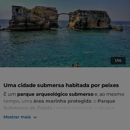
1/10
Uma cidade submersa habitada por peixes
É um
parque arqueológico submerso
e, ao mesmo
tempo, uma
área marinha protegida
: o
Parque
Submerso de Gaiola
combina história, cultura e
natureza. O mar em redor das duas ilhotas ligadas
Mostrar mais
por uma ponte estreita e conhecidas como Gaiola
guarda uma maravilha a descobrir mergulhando ou