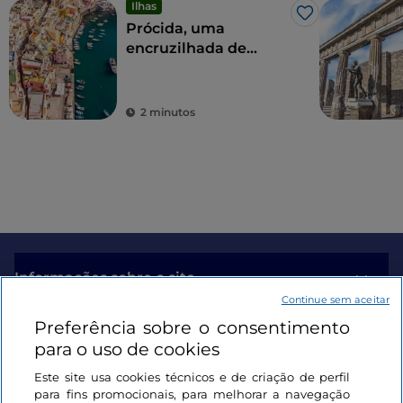
Ilhas
Gosto
Prócida, uma
encruzilhada de
experiências para
todos os sentidos
2 minutos
Informações sobre o site
Continue sem aceitar
Preferência sobre o consentimento
Ligações úteis
para o uso de cookies
Este site usa cookies técnicos e de criação de perfil
Iniciar sessão
para fins promocionais, para melhorar a navegação