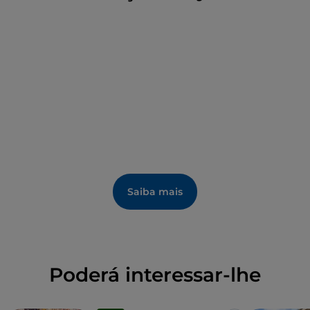
ruínas de uma época distante, vagueiam sargos,
moreias e donzelas, escondem-se polvos e crescem
gorgónias, trazendo vida e cor entre os antigos
vestígios.
Saiba mais
Poderá interessar-lhe