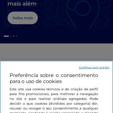
mais além
Saiba mais
Continue sem aceitar
Preferência sobre o consentimento
para o uso de cookies
Informações sobre o site
Este site usa cookies técnicos e de criação de perfil
para fins promocionais, para melhorar a navegação
Ligações úteis
no site e para realizar análises agregadas. Pode
decidir a que cookies (divididos por categoria) dar,
recusar ou revogar o seu consentimento a qualquer
Iniciar sessão