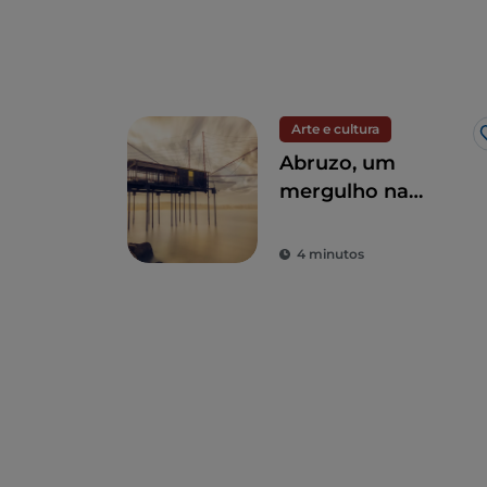
Arte e cultura
Abruzo, um
mergulho na
natureza entre o
mar e as
4 minutos
montanhas