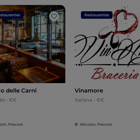
staurantes
Restaurantes
Gosto
o delle Carni
Vinamore
ês - €€
Italiana - €€
zzo, Pescara
Abruzzo, Pescara