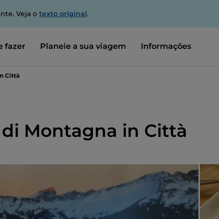
nte. Veja o
texto original
.
 fazer
Planeie a sua viagem
Informações
n Città
 di Montagna in Città