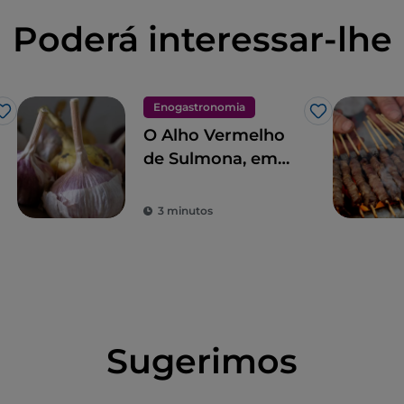
Poderá interessar-lhe
Enogastronomia
Gosto
Gosto
O Alho Vermelho
de Sulmona, em
Abruzo: uma
variedade nativa
3 minutos
procurada no
estrangeiro
Sugerimos