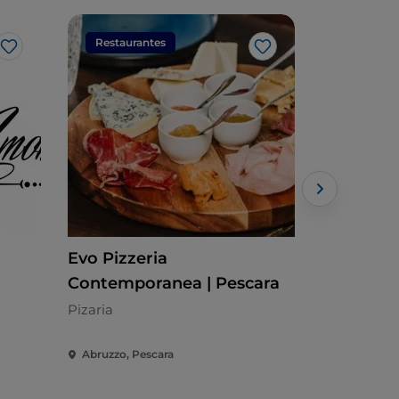
Restaurantes
Restaura
Gosto
Gosto
Evo Pizzeria
CAFE SE
Contemporanea | Pescara
Abruzês - €
Pizaria
Abruzzo, Pescara
Abruzzo, Pe