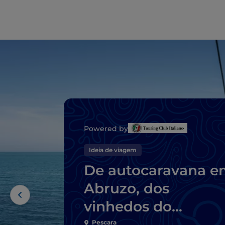
Powered by
Ideia de viagem
De autocaravana e
Abruzo, dos
vinhedos do
Montepulciano DO
Pescara