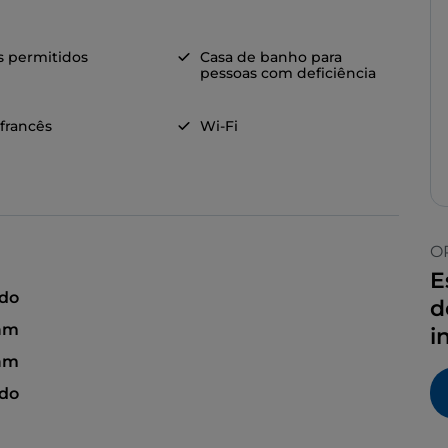
s permitidos
Casa de banho para
pessoas com deficiência
 francês
Wi-Fi
O
E
ado
d
 am
i
 am
ado