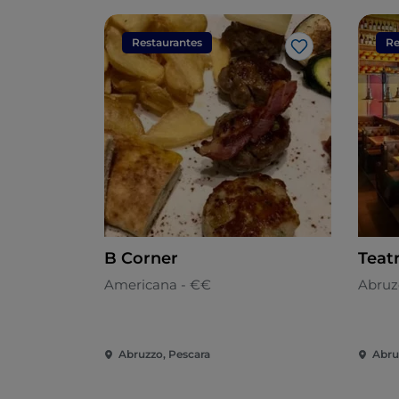
Restaurantes
Re
Gosto
B Corner
Teatr
Americana - €€
Abruz
Abruzzo, Pescara
Abru