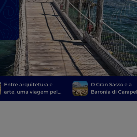
Entre arquitetura e
O Gran Sasso e a
arte, uma viagem pelo
Baronia di Carapel
Abruzo
aldeias, castelos e
contemporâneo.
iguarias locais