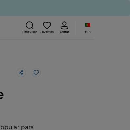
PT
Pesquisar
Favoritos
Entrar
Gosto
e
popular para