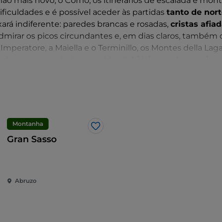
ão mais novo, o Corno, os itinerários de escalada e mo
ificuldades e é possível aceder às partidas
tanto de nor
xará indiferente: paredes brancas e rosadas,
cristas afia
dmirar os picos circundantes e, em dias claros, também 
peratore, a Maiella e o Terminillo, os Montes della Laga
de Campotosto. Ao longe, o
Mar Adriático pode ser visto
tto del Tronto e Vasto.
Montanha
Gosto
Gran Sasso
Abruzo