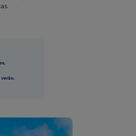
as.
as,
 verão,