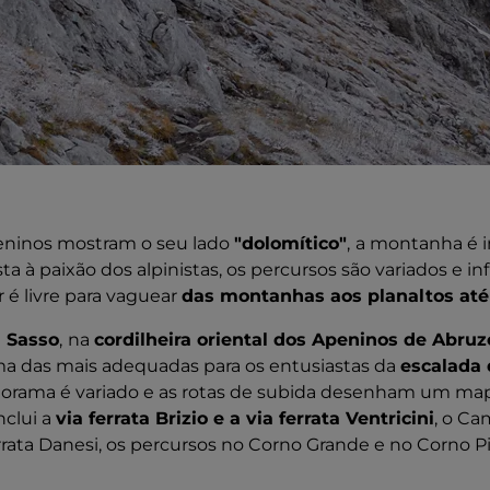
eninos mostram o seu lado
"dolomítico"
,
a montanha é 
ta à paixão dos alpinistas, os percursos são variados e in
r é livre para vaguear
das montanhas aos planaltos até
 Sasso
,
na
cordilheira oriental dos Apeninos de Abruz
ma das mais adequadas para os entusiastas da
escalada 
norama é variado e as rotas de subida desenham um ma
clui a
via ferrata Brizio e a via ferrata Ventricini
, o C
rrata Danesi, os percursos no Corno Grande e no Corno P