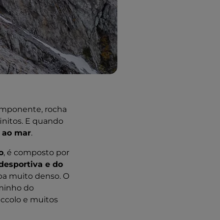
imponente, rocha
finitos. E quando
 ao mar
.
o
, é composto por
desportiva e do
pa muito denso. O
aminho do
iccolo e muitos