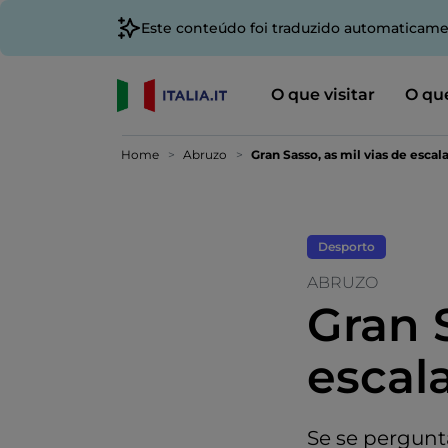
Este conteúdo foi traduzido automaticame
O que visitar
O que
Home
Abruzo
Gran Sasso, as mil vias de esca
Desporto
ABRUZO
Gran S
escal
Se se pergunt