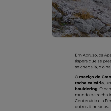
Em Abruzo, os Ap
áspera que se pres
se chega lá, o olha
O
maciço de Gran
rocha calcária
, u
bouldering
. O pa
mundo da rocha in
Centenário e a Fe
outros itinerários.