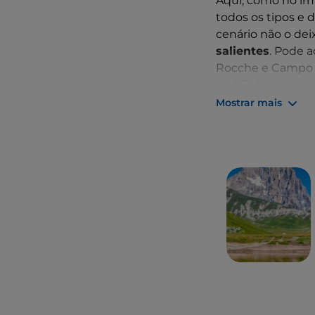
Aqui, como no irm
todos os tipos e d
cenário não o dei
salientes
. Pode a
Rocche e Campo Im
Sibillini
, o Lago 
entre San Benede
Mostrar mais