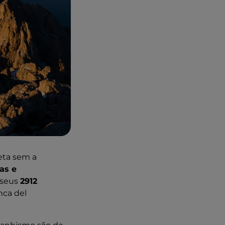
leta sem a
as e
 seus
2912
nca del