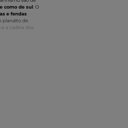
ntanhismo são de
te como de sul
. O
das
e fendas
o planalto de
 e a cadeia dos
, nos trechos