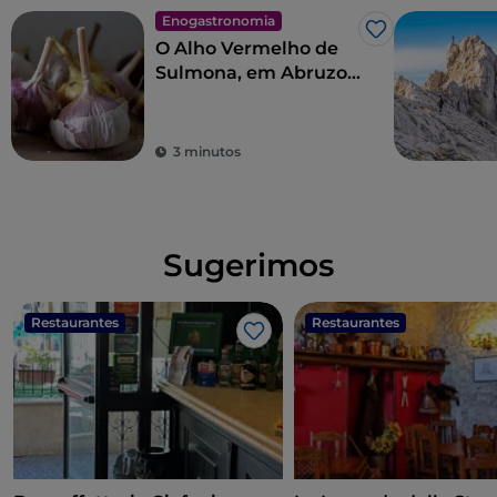
Enogastronomia
Gosto
O Alho Vermelho de
Sulmona, em Abruzo:
uma variedade nativa
procurada no
estrangeiro
3 minutos
Sugerimos
Restaurantes
Restaurantes
Gosto