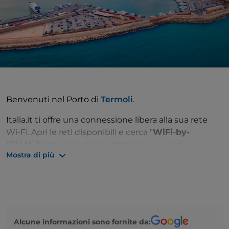
Benvenuti nel Porto di
Termoli
.
Italia.it ti offre una connessione libera alla sua rete
Wi-Fi. Apri le reti disponibili e cerca "
WiFi-by-
ITALIA.it
" per scoprire le attrazioni e i servizi
Mostra di più
disponibili e rendere il tuo viaggio ancora più
indimenticabile.
Alcune informazioni sono fornite da: