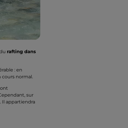
t du
rafting dans
érable : en
on cours normal.
sont
Cependant, sur
. Il appartiendra