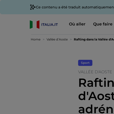
Ce contenu a été traduit automatiquement
Où aller
Que faire
Home
Vallée d’Aoste
Rafting dans la Vallée d'A
Sport
VALLÉE D'AOSTE
Raftin
d'Aost
adréna