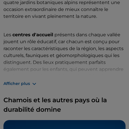
quatre jardins botaniques alpins représentent une
occasion extraordinaire de mieux connaître le
territoire en vivant pleinement la nature.
Les
centres d'accueil
présents dans chaque vallée
jouent un rôle éducatif, car chacun est conçu pour
raconter les caractéristiques de la région, les aspects
culturels, fauniques et géomorphologiques qui les
distinguent. Des lieux pratiquement parfaits
également pour les enfants, qui peuvent apprendre
en s'amusant grâce aux laboratoires didactiques, aux
ateliers et aux activités ludiques sur mesure pour
Afficher plus
eux. Les visiteurs peuvent choisir de se faire
accompagner de guides naturalistes expérimentés
Chamois et les autres pays où la
pour découvrir les particularités du territoire.
durabilité domine