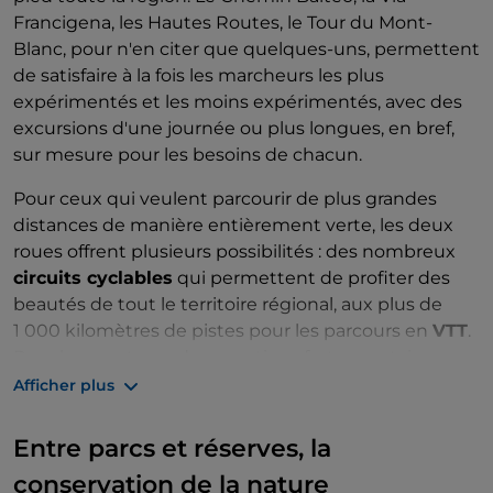
Francigena, les Hautes Routes, le Tour du Mont-
Blanc, pour n'en citer que quelques-uns, permettent
de satisfaire à la fois les marcheurs les plus
expérimentés et les moins expérimentés, avec des
excursions d'une journée ou plus longues, en bref,
sur mesure pour les besoins de chacun.
Pour ceux qui veulent parcourir de plus grandes
distances de manière entièrement verte, les deux
roues offrent plusieurs possibilités : des nombreux
circuits cyclables
qui permettent de profiter des
beautés de tout le territoire régional, aux plus de
1 000 kilomètres de pistes pour les parcours en
VTT
.
Pour les amateurs de sensations fortes, certaines
stations de ski adaptent en été les remontées
Afficher plus
mécaniques au transport de vélos pour faire du
downhill et du freeride.
Entre parcs et réserves, la
conservation de la nature