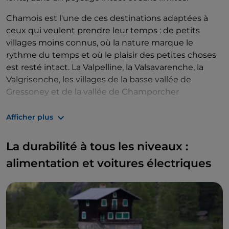
Chamois est l'une de ces destinations adaptées à
ceux qui veulent prendre leur temps : de petits
villages moins connus, où la nature marque le
rythme du temps et où le plaisir des petites choses
est resté intact. La Valpelline, la Valsavarenche, la
Valgrisenche, les villages de la basse vallée de
Gressoney et de la vallée de Champorcher
appartiennent également à cette catégorie. Les
visiter, c'est faire un véritable bain de nature :
Afficher plus
beaucoup se trouvent dans des zones protégées,
dans des lieux où les architectures simples en pierre
La durabilité à tous les niveaux :
ou en bois s'intègrent discrètement et
alimentation et voitures électriques
harmonieusement à la nature, créant un équilibre
parfait. Les structures d'hébergement où vous
pouvez séjourner sont entourées de prairies, de
pâturages et de vignes : des vacances entièrement
slow et detox.