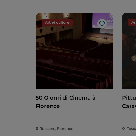
Art et culture
Ar
J’aime
50 Giorni di Cinema à
Pitt
Florence
Cara
Toscane, Florence
Tosc