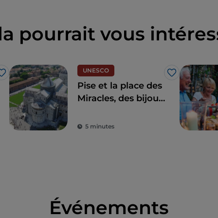
la pourrait vous intéres
UNESCO
J’aime
J’aime
Pise et la place des
Miracles, des bijoux
d'une beauté
extraordinaire
5 minutes
Événements