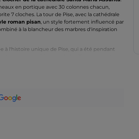
anneaux en portique avec 30 colonnes chacun,
ite 7 cloches. La tour de Pise, avec la cathédrale
yle roman pisan
, un style fortement influencé par
ombiné à la blancheur des marbres d'inspiration
ée à l'histoire unique de Pise, qui a été pendant
éenne. Les architectes de la ville ont trouvé
ntains avec lesquels la République entretenait des
it directement.
uis le début de la construction, en 1173, et après
continuer de manière asymétrique en essayant de
actement deux siècles plus tard, résistant à la
jusqu'aux années 1990, lorsqu'une série
la tour une stabilité presque définitive.