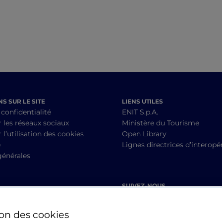
S SUR LE SITE
LIENS UTILES
 confidentialité
ENIT S.p.A.
r les réseaux sociaux
Ministère du Tourisme
 l’utilisation des cookies
Open Library
é
Lignes directrices d’interopér
générales
SUIVEZ-NOUS
ion des cookies