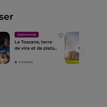
ser
Gastronomie
Ville
J’aime
La Toscane, terre
Pis
de vins et de plats
l'a
d'excellence
Rép
mar
3 minutes
5 m
tou