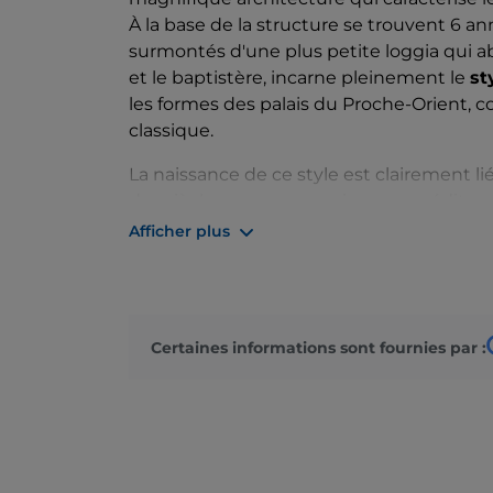
À la base de la structure se trouvent 6 
surmontés d'une plus petite loggia qui abr
et le baptistère, incarne pleinement le
st
les formes des palais du Proche-Orient, c
classique.
La naissance de ce style est clairement li
des siècles une superpuissance méditerran
l'inspiration dans la beauté des lieux loi
Afficher plus
relations commerciales ou qu'elle domina
La pente de la tour a été un problème dep
quelques problèmes, il a été décidé de 
Certaines informations sont fournies par :
corriger l'inclinaison. Elle fut achevée ex
mollesse du sol de la
place des Miracles
d'interventions importantes garantirent à 