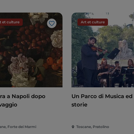
t et culture
Art et culture
J’aime
ura a Napoli dopo
Un Parco di Musica ed 
vaggio
storie
ane, Forte dei Marmi
Toscane, Pratolino