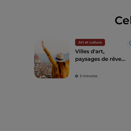
Ce
Art et culture
Villes d'art,
paysages de rêve
et gastronomie : la
Toscane est le rêve
5 minutes
de tout touriste