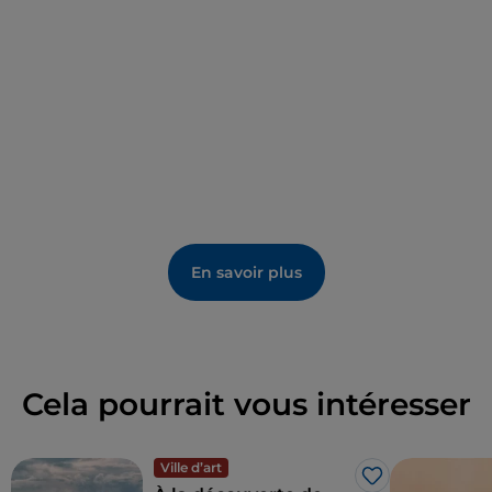
de l'hospice, ornée d'élégantes
boiseries
et de
meubles du XVIIe siècle, est extrêmement
intéressante : l'une des pièces correspond au
laboratoire galénique dédié à la préparation
d'onguents et de décoctions.
En savoir plus
Cela pourrait vous intéresser
Ville d’art
J’aime