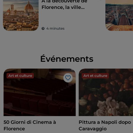
À la découverte de
Florence, la ville
symbole de la
Renaissance
4 minutes
Événements
Art et culture
Art et culture
J’aime
50 Giorni di Cinema à
Pittura a Napoli dopo
Florence
Caravaggio