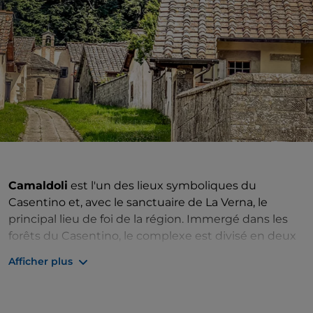
Camaldoli
est l'un des lieux symboliques du
Casentino et, avec le sanctuaire de La Verna, le
principal lieu de foi de la région. Immergé dans les
forêts du Casentino, le complexe est divisé en deux
secteurs : le premier est l'
ermitage
fondé par saint
Afficher plus
Romuald en 1012 près de la crête des Apennins, un
fascinant village monastique composé d'une
vingtaine de modestes habitations soigneusement