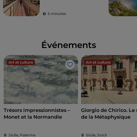
et Monreale
5 minutes
Événements
Art et culture
Art et culture
J’aime
Trésors impressionnistes –
Giorgio de Chirico. Le 
Monet et la Normandie
de la Métaphysique
Sicile, Palerme
Sicile, Scicli