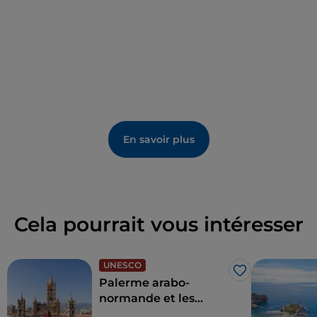
de l'art sicilien des XVe et XVIe siècles, tels que la
statue en marbre de la Madonna della Grazia de 1514
et le groupe sculptural de la Nativité réalisé par
Antonello Gagini en 1526.
La
fête du saint patron San Giuliano
, célébrée le
deuxième dimanche de juillet avec quatre
processions, dont une champêtre, est
particulièrement populaire.
En savoir plus
Cela pourrait vous intéresser
UNESCO
J’aime
Palerme arabo-
normande et les
cathédrales de Cefalù