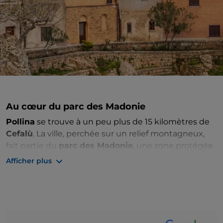
Au cœur du parc des Madonie
Pollina
se trouve à un peu plus de 15 kilomètres de
Cefalù
. La ville, perchée sur un relief montagneux,
fait partie du
parc des Madonie
, une zone protégée
d'un grand intérêt naturel d'environ
Afficher plus
40 000 hectares, et est célèbre pour la production
de
manne
, une sève obtenue à partir des frênes de
la région.
La proximité de la mer Tyrrhénienne a favorisé le